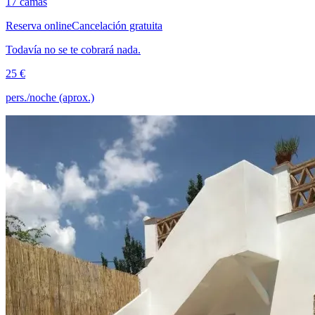
17 camas
Reserva online
Cancelación gratuita
Todavía no se te cobrará nada.
25 €
pers./noche (aprox.)