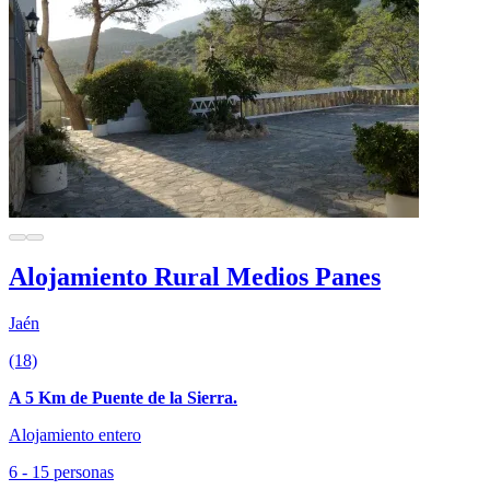
Alojamiento Rural Medios Panes
Jaén
(18)
A 5 Km de Puente de la Sierra.
Alojamiento entero
6 - 15 personas