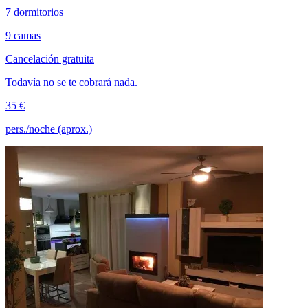
7 dormitorios
9 camas
Cancelación gratuita
Todavía no se te cobrará nada.
35 €
pers./noche (aprox.)