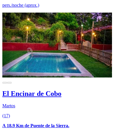
pers./noche (aprox.)
El Encinar de Cobo
Martos
(17)
A 18.9 Km de Puente de la Sierra.