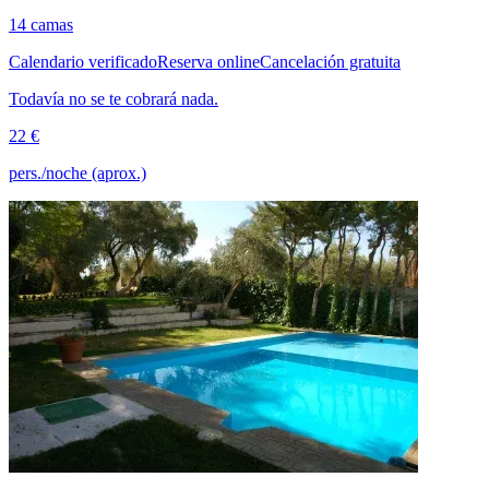
14 camas
Calendario verificado
Reserva online
Cancelación gratuita
Todavía no se te cobrará nada.
22 €
pers./noche (aprox.)