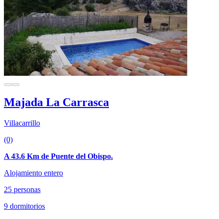
Majada La Carrasca
Villacarrillo
(0)
A 43.6 Km de Puente del Obispo.
Alojamiento entero
25 personas
9 dormitorios