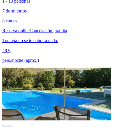
1 - 10 personas
7 dormitorios
8 camas
Reserva online
Cancelación gratuita
Todavía no se te cobrará nada.
48 €
pers./noche (aprox.)