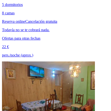
5 dormitorios
8 camas
Reserva online
Cancelación gratuita
Todavía no se te cobrará nada.
Ofertas para otras fechas
22 €
pers./noche (aprox.)