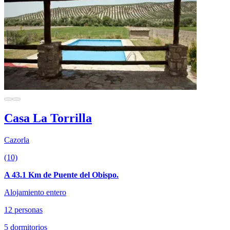
Casa La Torrilla
Cazorla
(10)
A 43.1 Km de Puente del Obispo.
Alojamiento entero
12 personas
5 dormitorios