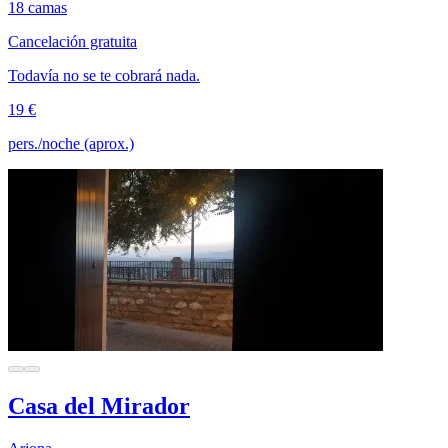
18 camas
Cancelación gratuita
Todavía no se te cobrará nada.
19 €
pers./noche (aprox.)
Casa del Mirador