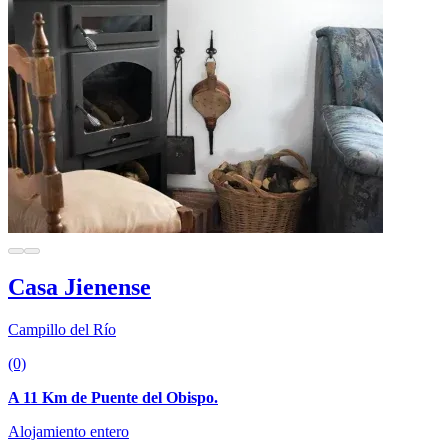
Casa Jienense
Campillo del Río
(0)
A 11 Km de Puente del Obispo.
Alojamiento entero