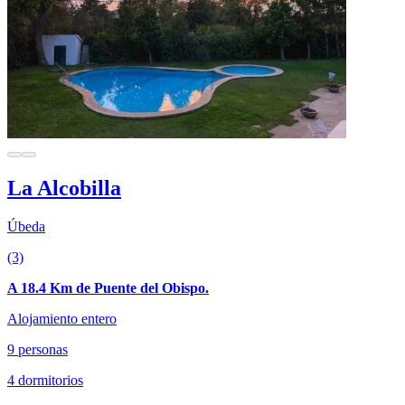
La Alcobilla
Úbeda
(3)
A 18.4 Km de Puente del Obispo.
Alojamiento entero
9 personas
4 dormitorios