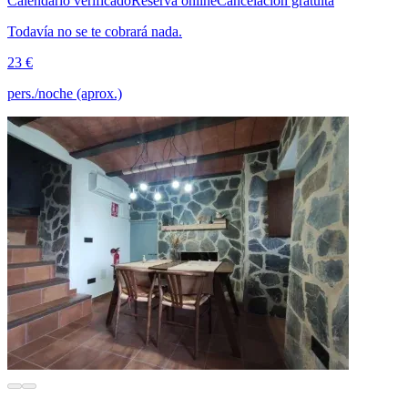
Calendario verificado
Reserva online
Cancelación gratuita
Todavía no se te cobrará nada.
23 €
pers./noche (aprox.)