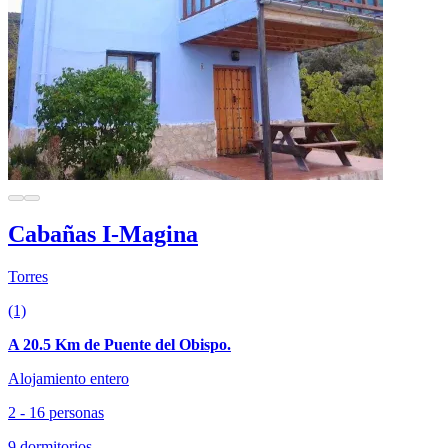
Cabañas I-Magina
Torres
(1)
A 20.5 Km de Puente del Obispo.
Alojamiento entero
2 - 16 personas
9 dormitorios