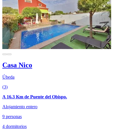
Casa Nico
Úbeda
(3)
A 16.3 Km de Puente del Obispo.
Alojamiento entero
9 personas
4 dormitorios