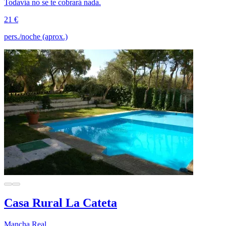
Todavía no se te cobrará nada.
21 €
pers./noche (aprox.)
Casa Rural La Cateta
Mancha Real