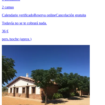
2 camas
Calendario verificado
Reserva online
Cancelación gratuita
Todavía no se te cobrará nada.
36 €
pers./noche (aprox.)