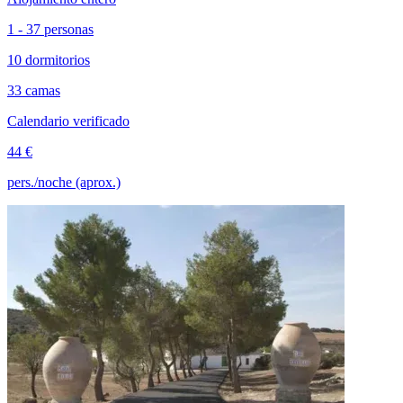
1 - 37 personas
10 dormitorios
33 camas
Calendario verificado
44 €
pers./noche (aprox.)