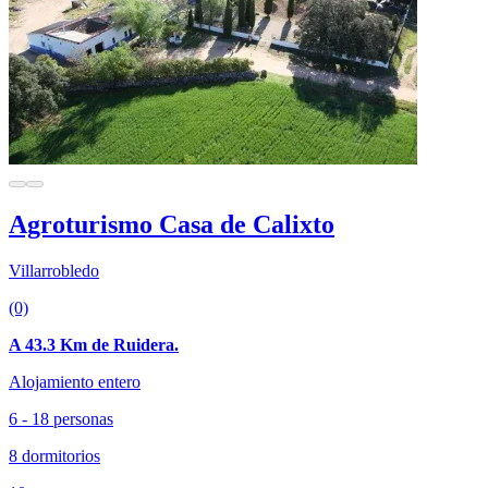
Agroturismo Casa de Calixto
Villarrobledo
(0)
A 43.3 Km de Ruidera.
Alojamiento entero
6 - 18 personas
8 dormitorios