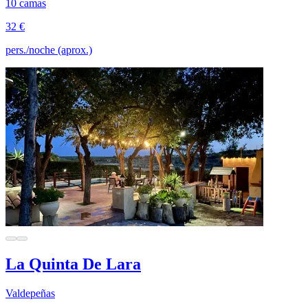
10 camas
32 €
pers./noche (aprox.)
La Quinta De Lara
Valdepeñas