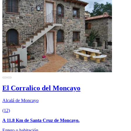
El Corralico del Moncayo
Alcalá de Moncayo
(12)
A 11.8 Km de Santa Cruz de Moncayo.
Entero o habitación