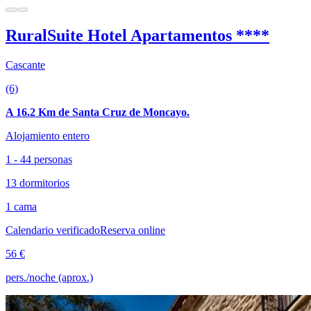
RuralSuite Hotel Apartamentos ****
Cascante
(6)
A 16.2 Km de Santa Cruz de Moncayo.
Alojamiento entero
1 - 44 personas
13 dormitorios
1 cama
Calendario verificado
Reserva online
56 €
pers./noche (aprox.)