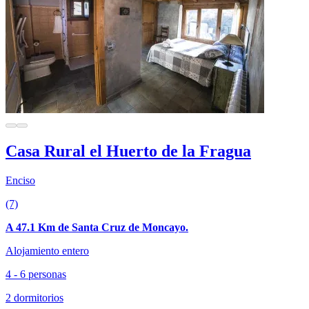
Casa Rural el Huerto de la Fragua
Enciso
(7)
A 47.1 Km de Santa Cruz de Moncayo.
Alojamiento entero
4 - 6 personas
2 dormitorios