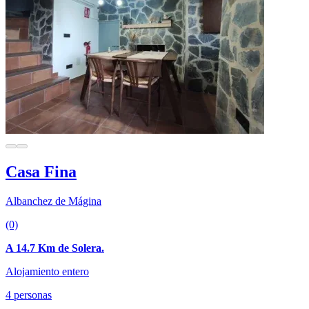
Casa Fina
Albanchez de Mágina
(0)
A 14.7 Km de Solera.
Alojamiento entero
4 personas