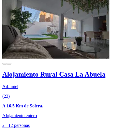
Alojamiento Rural Casa La Abuela
Arbuniel
(23)
A 16.5 Km de Solera.
Alojamiento entero
2 - 12 personas