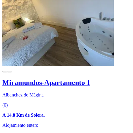
Miramundos-Apartamento 1
Albanchez de Mágina
(0)
A 14.8 Km de Solera.
Alojamiento entero