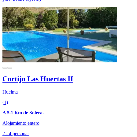
Cortijo Las Huertas II
Huelma
(1)
A 5.1 Km de Solera.
Alojamiento entero
2 - 4 personas