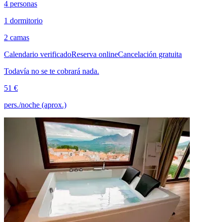
4 personas
1 dormitorio
2 camas
Calendario verificado
Reserva online
Cancelación gratuita
Todavía no se te cobrará nada.
51 €
pers./noche (aprox.)