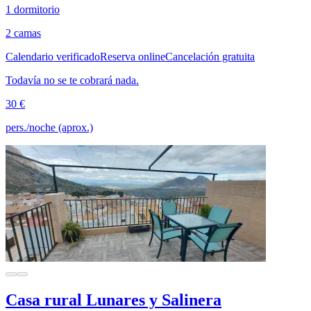
1 dormitorio
2 camas
Calendario verificado
Reserva online
Cancelación gratuita
Todavía no se te cobrará nada.
30 €
pers./noche (aprox.)
Casa rural Lunares y Salinera