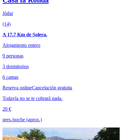
Casa la Ronda
Jódar
(14)
A 17.7 Km de Solera.
Alojamiento entero
9 personas
3 dormitorios
6 camas
Reserva online
Cancelación gratuita
Todavía no se te cobrará nada.
20 €
pers./noche (aprox.)