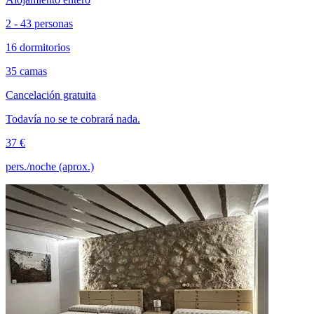
2 - 43 personas
16 dormitorios
35 camas
Cancelación gratuita
Todavía no se te cobrará nada.
37 €
pers./noche (aprox.)