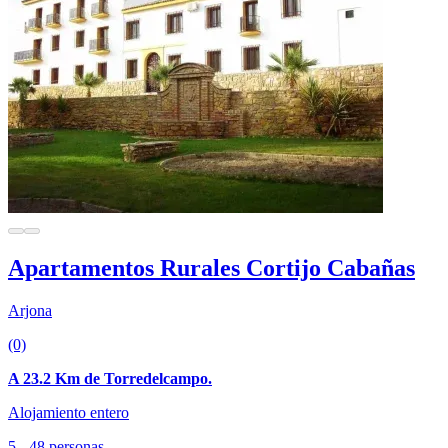
Apartamentos Rurales Cortijo Cabañas
Arjona
(0)
A 23.2 Km de Torredelcampo.
Alojamiento entero
5 - 48 personas