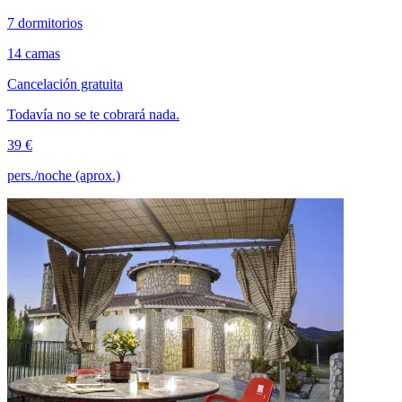
7 dormitorios
14 camas
Cancelación gratuita
Todavía no se te cobrará nada.
39 €
pers./noche (aprox.)