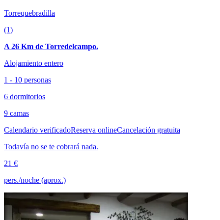
Torrequebradilla
(1)
A 26 Km de Torredelcampo.
Alojamiento entero
1 - 10 personas
6 dormitorios
9 camas
Calendario verificado
Reserva online
Cancelación gratuita
Todavía no se te cobrará nada.
21 €
pers./noche (aprox.)