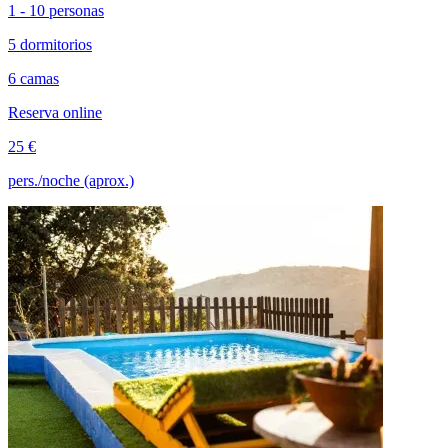
1 - 10 personas
5 dormitorios
6 camas
Reserva online
25 €
pers./noche (aprox.)