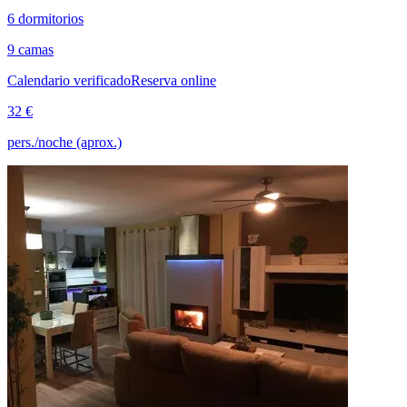
6 dormitorios
9 camas
Calendario verificado
Reserva online
32 €
pers./noche (aprox.)