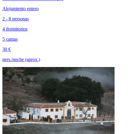
Alojamiento entero
2 - 8 personas
4 dormitorios
5 camas
30 €
pers./noche (aprox.)