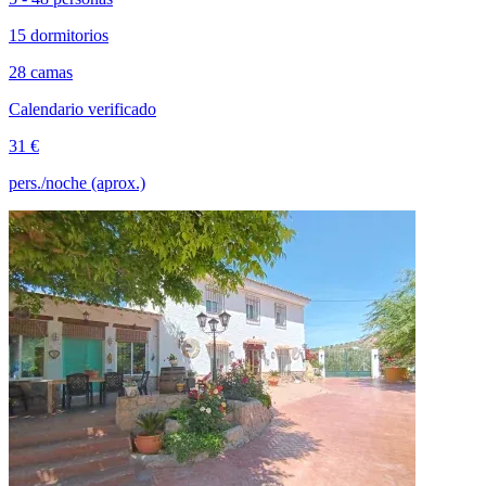
15 dormitorios
28 camas
Calendario verificado
31 €
pers./noche (aprox.)