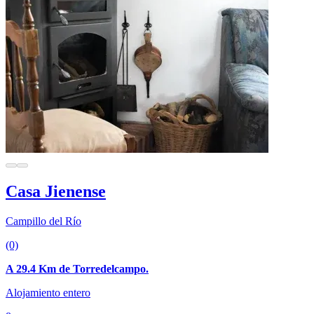
Casa Jienense
Campillo del Río
(0)
A 29.4 Km de Torredelcampo.
Alojamiento entero