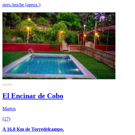
pers./noche (aprox.)
El Encinar de Cobo
Martos
(17)
A 16.8 Km de Torredelcampo.