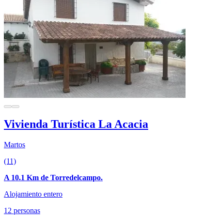
Vivienda Turística La Acacia
Martos
(11)
A 10.1 Km de Torredelcampo.
Alojamiento entero
12 personas