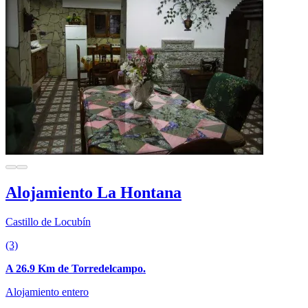
Alojamiento La Hontana
Castillo de Locubín
(3)
A 26.9 Km de Torredelcampo.
Alojamiento entero