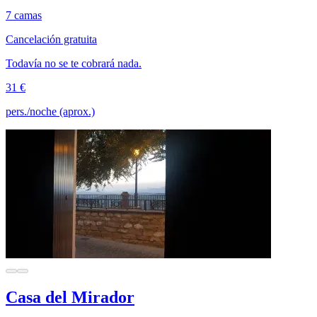
7 camas
Cancelación gratuita
Todavía no se te cobrará nada.
31 €
pers./noche (aprox.)
Casa del Mirador