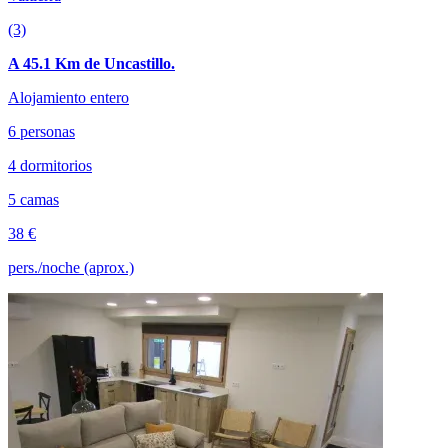
(3)
A 45.1 Km de Uncastillo.
Alojamiento entero
6 personas
4 dormitorios
5 camas
38 €
pers./noche (aprox.)