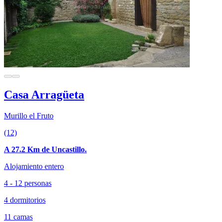
Casa Arragüeta
Murillo el Fruto
(12)
A 27.2 Km de Uncastillo.
Alojamiento entero
4 - 12 personas
4 dormitorios
11 camas