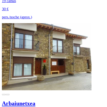
19 camas
30 €
pers./noche (aprox.)
Arbaiunetxea