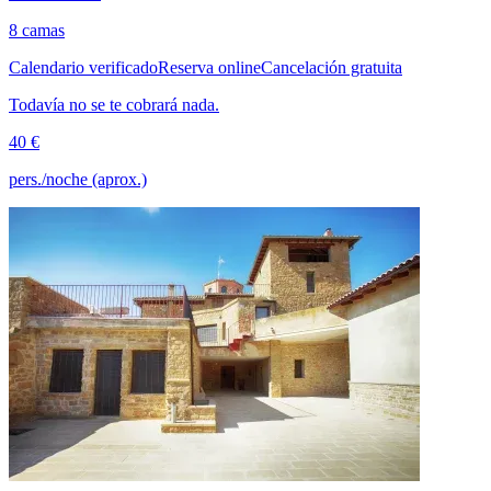
8 camas
Calendario verificado
Reserva online
Cancelación gratuita
Todavía no se te cobrará nada.
40 €
pers./noche (aprox.)