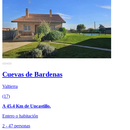
Cuevas de Bardenas
Valtierra
(17)
A 45.4 Km de Uncastillo.
Entero o habitación
2 - 47 personas