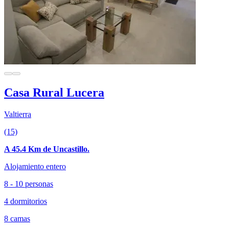
Casa Rural Lucera
Valtierra
(15)
A 45.4 Km de Uncastillo.
Alojamiento entero
8 - 10 personas
4 dormitorios
8 camas