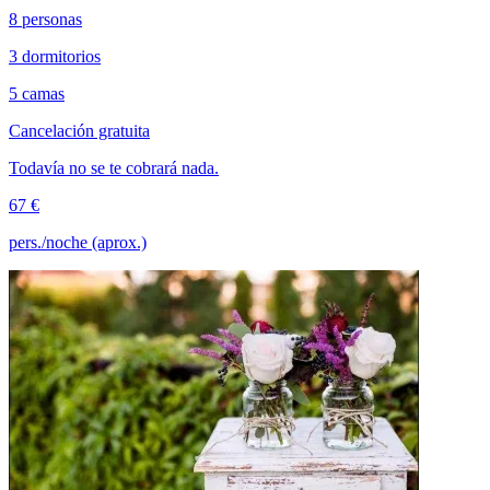
8 personas
3 dormitorios
5 camas
Cancelación gratuita
Todavía no se te cobrará nada.
67 €
pers./noche (aprox.)