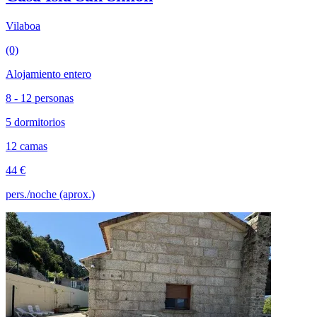
Vilaboa
(0)
Alojamiento entero
8 - 12 personas
5 dormitorios
12 camas
44 €
pers./noche (aprox.)