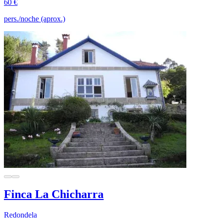
60 €
pers./noche (aprox.)
Finca La Chicharra
Redondela