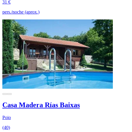
31 €
pers./noche (aprox.)
Casa Madera Rías Baixas
Poio
(40)