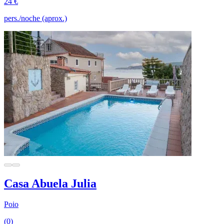
24 €
pers./noche (aprox.)
Casa Abuela Julia
Poio
(0)