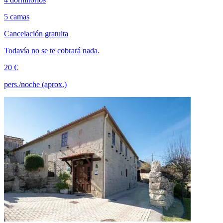
5 camas
Cancelación gratuita
Todavía no se te cobrará nada.
20 €
pers./noche (aprox.)