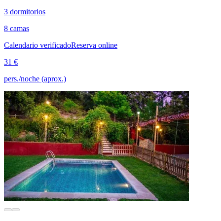
3 dormitorios
8 camas
Calendario verificado
Reserva online
31 €
pers./noche (aprox.)