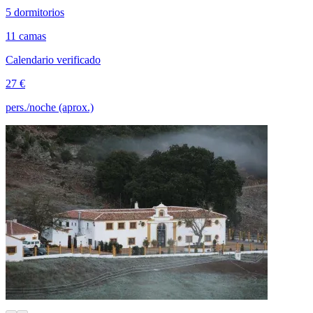
5 dormitorios
11 camas
Calendario verificado
27 €
pers./noche (aprox.)