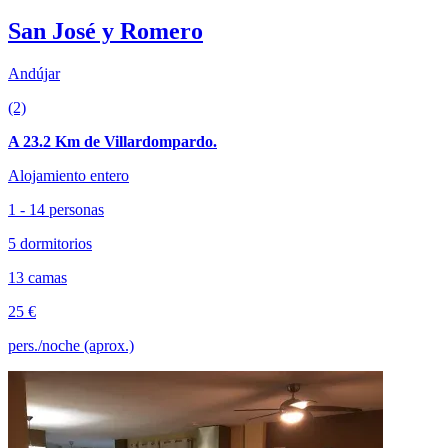
San José y Romero
Andújar
(2)
A 23.2 Km de Villardompardo.
Alojamiento entero
1 - 14 personas
5 dormitorios
13 camas
25 €
pers./noche (aprox.)