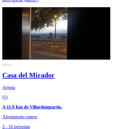
Casa del Mirador
Arjona
(5)
A 11.9 Km de Villardompardo.
Alojamiento entero
2 - 10 personas