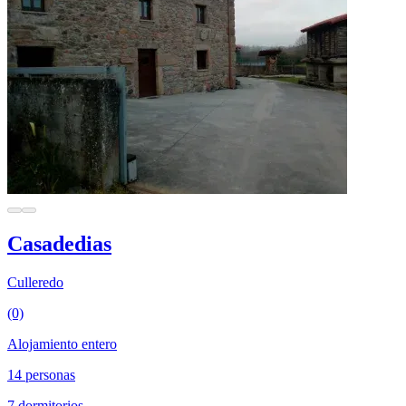
Casadedias
Culleredo
(0)
Alojamiento entero
14 personas
7 dormitorios