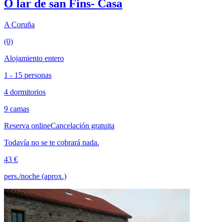
O lar de san Fins- Casa
A Coruña
(0)
Alojamiento entero
1 - 15 personas
4 dormitorios
9 camas
Reserva online
Cancelación gratuita
Todavía no se te cobrará nada.
43 €
pers./noche (aprox.)