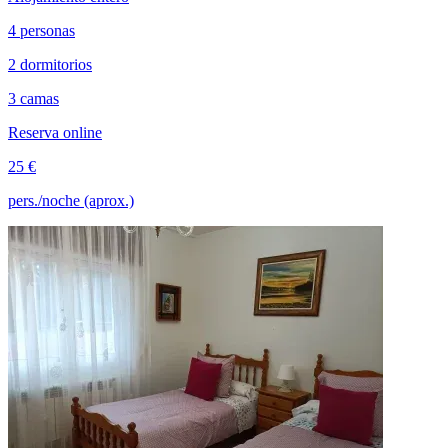
4 personas
2 dormitorios
3 camas
Reserva online
25 €
pers./noche (aprox.)