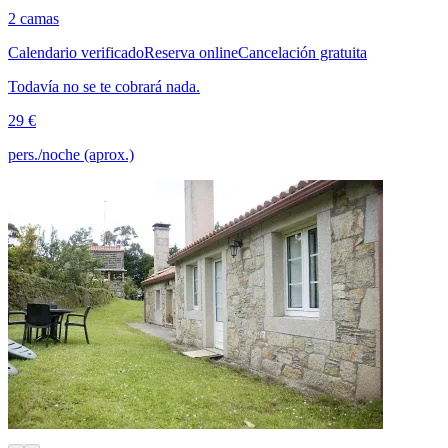
2 camas
Calendario verificado
Reserva online
Cancelación gratuita
Todavía no se te cobrará nada.
29 €
pers./noche (aprox.)