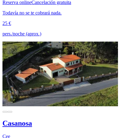
Reserva online
Cancelación gratuita
Todavía no se te cobrará nada.
25 €
pers./noche (aprox.)
Casanosa
Cee