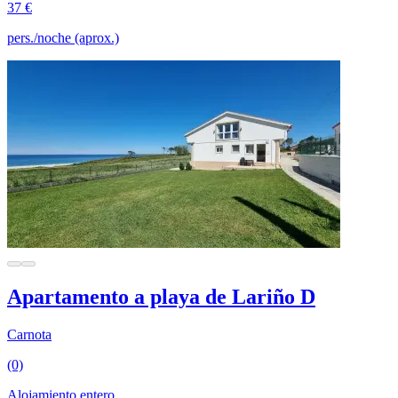
37 €
pers./noche (aprox.)
Apartamento a playa de Lariño D
Carnota
(0)
Alojamiento entero