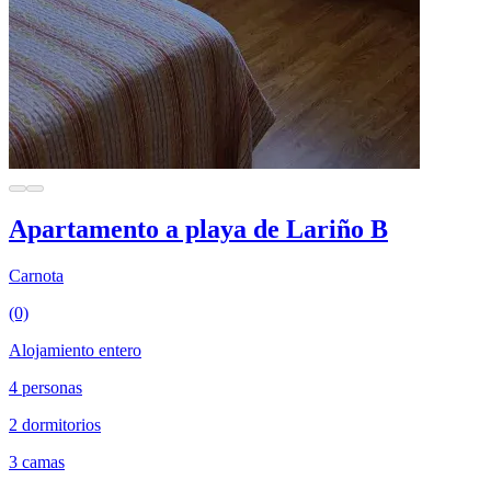
Apartamento a playa de Lariño B
Carnota
(0)
Alojamiento entero
4 personas
2 dormitorios
3 camas