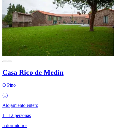
Casa Rico de Medín
O Pino
(1)
Alojamiento entero
1 - 12 personas
5 dormitorios