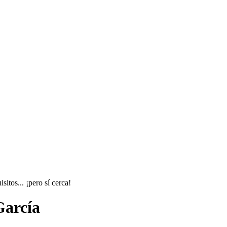
itos... ¡pero sí cerca!
García