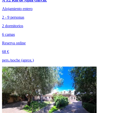
A 3.2 Km de Agua García.
Alojamiento entero
2 - 9 personas
2 dormitorios
6 camas
Reserva online
68 €
pers./noche (aprox.)