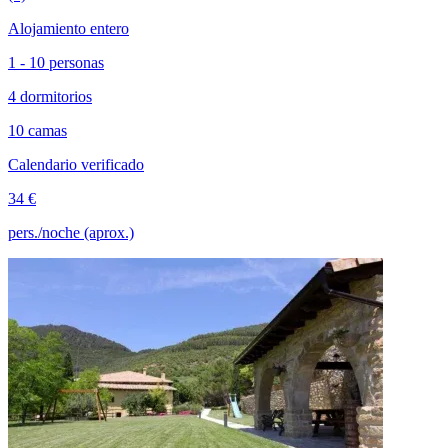
Alojamiento entero
1 - 10 personas
4 dormitorios
10 camas
Calendario verificado
34 €
pers./noche (aprox.)