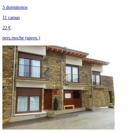
5 dormitorios
11 camas
22 €
pers./noche (aprox.)