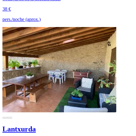
38 €
pers./noche (aprox.)
Lantxurda