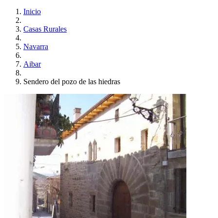
Inicio
Casas Rurales
Navarra
Aibar
Sendero del pozo de las hiedras