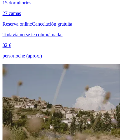
15 dormitorios
27 camas
Reserva online
Cancelación gratuita
Todavía no se te cobrará nada.
32 €
pers./noche (aprox.)