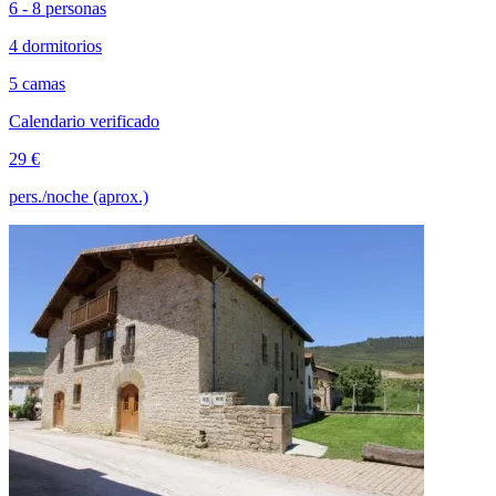
6 - 8 personas
4 dormitorios
5 camas
Calendario verificado
29 €
pers./noche (aprox.)