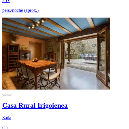
25 €
pers./noche (aprox.)
Casa Rural Irigoienea
Sada
(1)