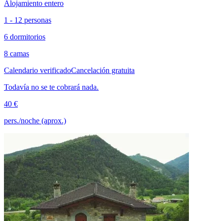
Alojamiento entero
1 - 12 personas
6 dormitorios
8 camas
Calendario verificado
Cancelación gratuita
Todavía no se te cobrará nada.
40 €
pers./noche (aprox.)