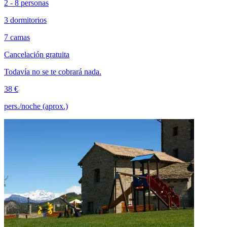
2 - 8 personas
3 dormitorios
7 camas
Cancelación gratuita
Todavía no se te cobrará nada.
38 €
pers./noche (aprox.)