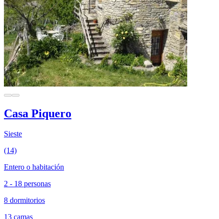
Casa Piquero
Sieste
(14)
Entero o habitación
2 - 18 personas
8 dormitorios
13 camas