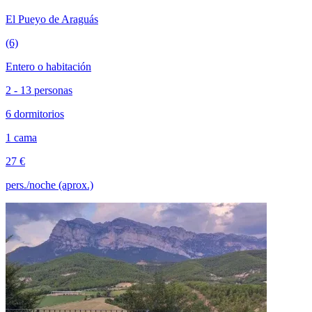
El Pueyo de Araguás
(6)
Entero o habitación
2 - 13 personas
6 dormitorios
1 cama
27 €
pers./noche (aprox.)