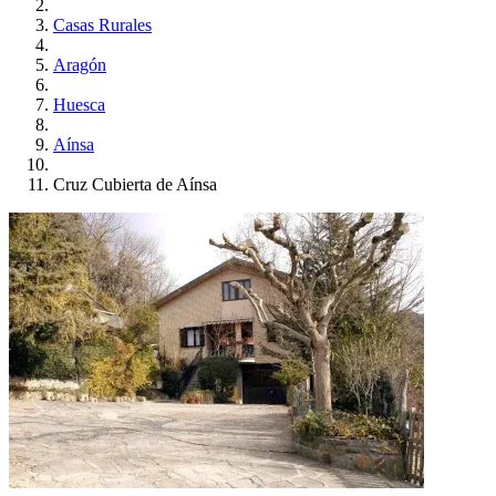
Casas Rurales
Aragón
Huesca
Aínsa
Cruz Cubierta de Aínsa