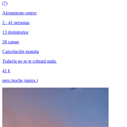
(7)
Alojamiento entero
2 - 41 personas
13 dormitorios
28 camas
Cancelación gratuita
Todavía no se te cobrará nada.
41 €
pers./noche (aprox.)