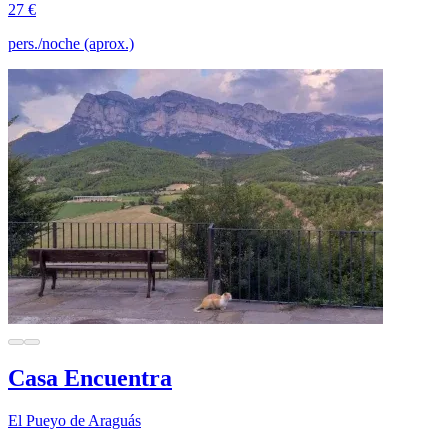
27 €
pers./noche (aprox.)
Casa Encuentra
El Pueyo de Araguás