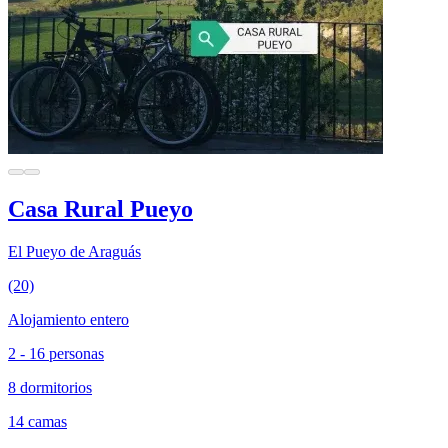
Casa Rural Pueyo
El Pueyo de Araguás
(20)
Alojamiento entero
2 - 16 personas
8 dormitorios
14 camas