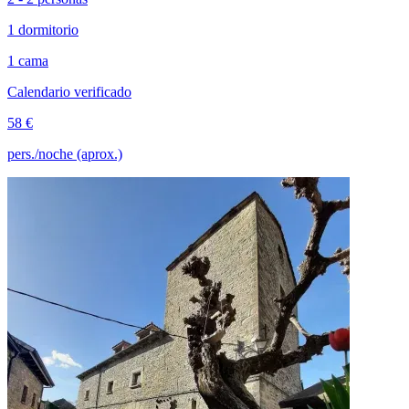
1 dormitorio
1 cama
Calendario verificado
58 €
pers./noche (aprox.)