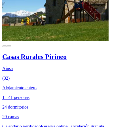
Casas Rurales Pirineo
Aínsa
(32)
Alojamiento entero
1 - 41 personas
24 dormitorios
29 camas
Calendario verificado
Reserva online
Cancelación gratuita