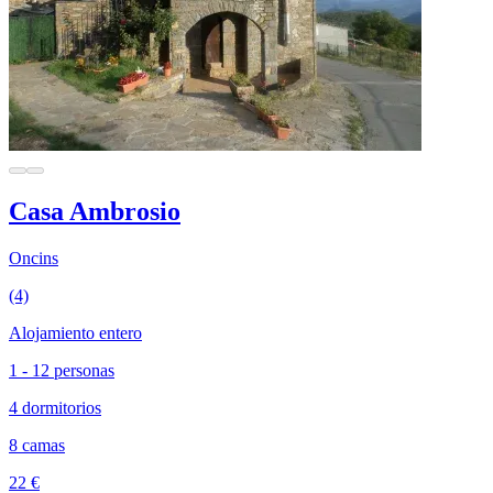
Casa Ambrosio
Oncins
(4)
Alojamiento entero
1 - 12 personas
4 dormitorios
8 camas
22 €