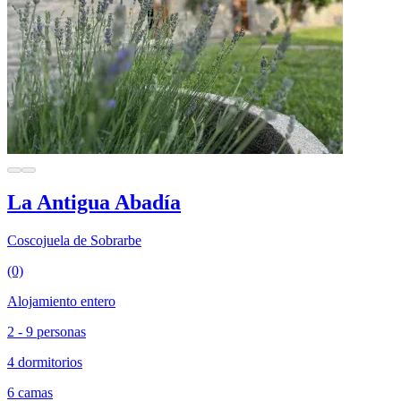
La Antigua Abadía
Coscojuela de Sobrarbe
(0)
Alojamiento entero
2 - 9 personas
4 dormitorios
6 camas