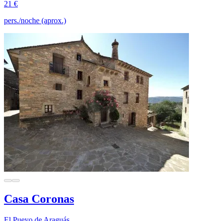
21 €
pers./noche (aprox.)
Casa Coronas
El Pueyo de Araguás