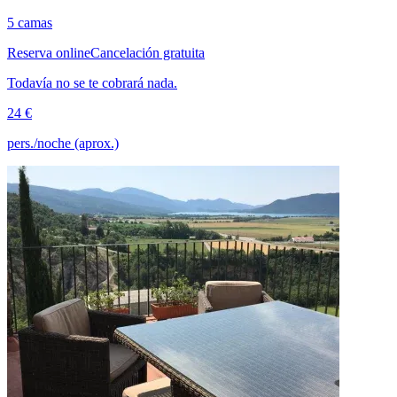
5 camas
Reserva online
Cancelación gratuita
Todavía no se te cobrará nada.
24 €
pers./noche (aprox.)