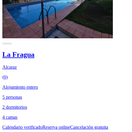
La Fragua
Alcaraz
(0)
Alojamiento entero
5 personas
2 dormitorios
4 camas
Calendario verificado
Reserva online
Cancelación gratuita