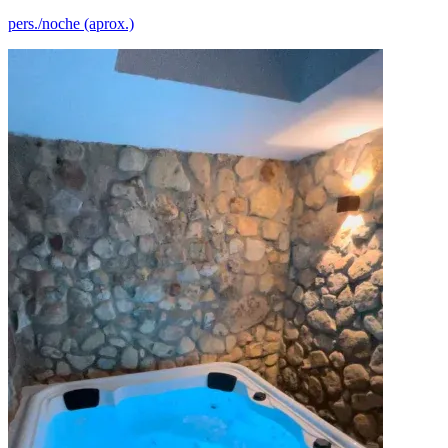
pers./noche (aprox.)