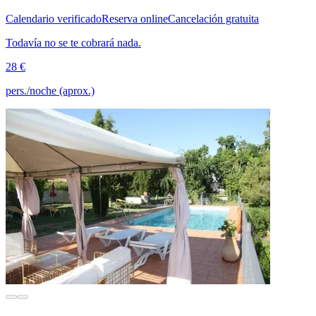
Calendario verificado
Reserva online
Cancelación gratuita
Todavía no se te cobrará nada.
28 €
pers./noche (aprox.)