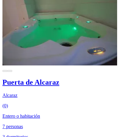
Puerta de Alcaraz
Alcaraz
(0)
Entero o habitación
7 personas
3 dormitorios