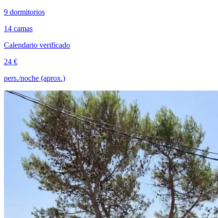
9 dormitorios
14 camas
Calendario verificado
24 €
pers./noche (aprox.)