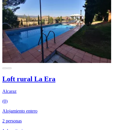
Loft rural La Era
Alcaraz
(0)
Alojamiento entero
2 personas