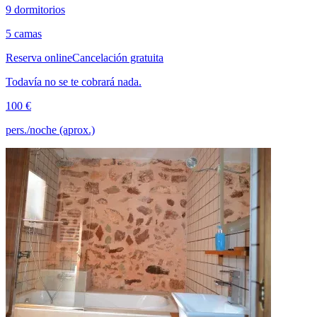
9 dormitorios
5 camas
Reserva online
Cancelación gratuita
Todavía no se te cobrará nada.
100 €
pers./noche (aprox.)