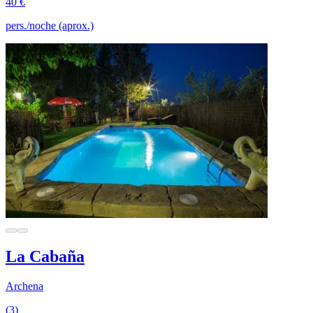
40 €
pers./noche (aprox.)
La Cabaña
Archena
(3)