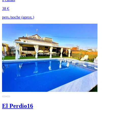
38 €
pers./noche (aprox.)
El Perdio16