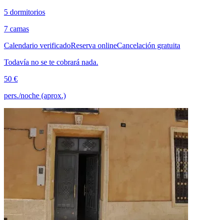
5 dormitorios
7 camas
Calendario verificado
Reserva online
Cancelación gratuita
Todavía no se te cobrará nada.
50 €
pers./noche (aprox.)