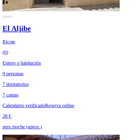
El Aljibe
Ricote
(0)
Entero o habitación
9 personas
7 dormitorios
7 camas
Calendario verificado
Reserva online
28 €
pers./noche (aprox.)