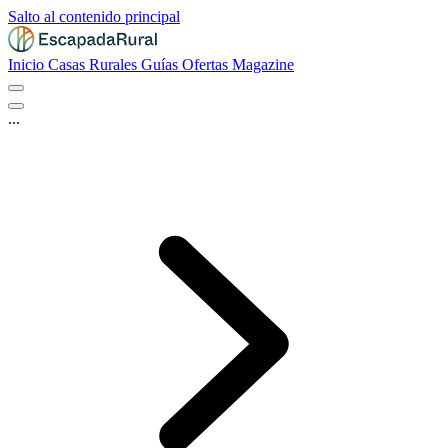
Salto al contenido principal
Inicio
Casas Rurales
Guías
Ofertas
Magazine
...