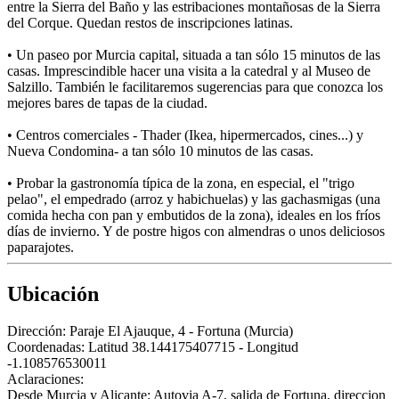
entre la Sierra del Baño y las estribaciones montañosas de la Sierra
del Corque. Quedan restos de inscripciones latinas.
• Un paseo por Murcia capital, situada a tan sólo 15 minutos de las
casas. Imprescindible hacer una visita a la catedral y al Museo de
Salzillo. También le facilitaremos sugerencias para que conozca los
mejores bares de tapas de la ciudad.
• Centros comerciales - Thader (Ikea, hipermercados, cines...) y
Nueva Condomina- a tan sólo 10 minutos de las casas.
• Probar la gastronomía típica de la zona, en especial, el "trigo
pelao", el empedrado (arroz y habichuelas) y las gachasmigas (una
comida hecha con pan y embutidos de la zona), ideales en los fríos
días de invierno. Y de postre higos con almendras o unos deliciosos
paparajotes.
Ubicación
Dirección:
Paraje El Ajauque, 4 - Fortuna (Murcia)
Coordenadas:
Latitud 38.144175407715 - Longitud
-1.108576530011
Aclaraciones:
Desde Murcia y Alicante: Autovia A-7, salida de Fortuna, direccion