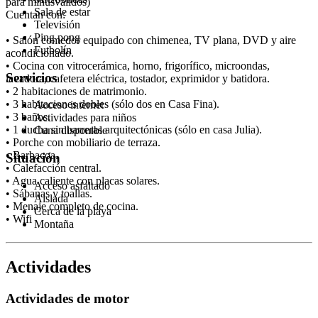
para minusválidos)
Sala de estar
Cuentan con:
Televisión
Ping pong
• Salón comedor equipado con chimenea, TV plana, DVD y aire
Futbolín
acondicionado.
• Cocina con vitrocerámica, horno, frigorífico, microondas,
Servicios
lavadora, cafetera eléctrica, tostador, exprimidor y batidora.
• 2 habitaciones de matrimonio.
• 3 habitaciones dobles (sólo dos en Casa Fina).
Acceso internet
• 3 baños.
Actividades para niños
• 1 ducha sin barreras arquitectónicas (sólo en casa Julia).
Cuna disponible
• Porche con mobiliario de terraza.
• Barbacoa.
Situación
• Calefacción central.
• Agua caliente con placas solares.
Acceso asfaltado
• Sábanas y toallas.
Aislada
• Menaje completo de cocina.
Cerca de la playa
• Wifi
Montaña
Actividades
Actividades de motor