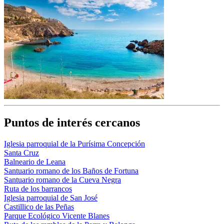
Puntos de interés cercanos
Iglesia parroquial de la Purísima Concepción
Santa Cruz
Balneario de Leana
Santuario romano de los Baños de Fortuna
Santuario romano de la Cueva Negra
Ruta de los barrancos
Iglesia parroquial de San José
Castillico de las Peñas
Parque Ecológico Vicente Blanes