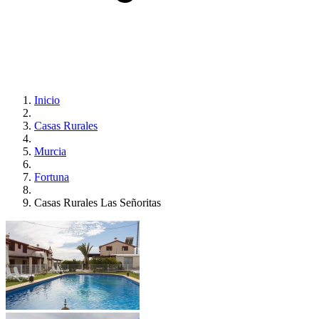
Inicio
Casas Rurales
Murcia
Fortuna
Casas Rurales Las Señoritas