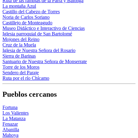
Ruta de las ramblas de la Parra y Balonga
La montaña Azul
Castillo del Cabezo de Torres
Noria de Carlos Soriano
Castillejo de Monteagudo
Museo Didáctico e Interactivo de Ciencias
Iglesia parroquial de San Bartolomé
Mojones del Reino
Cruz de la Muela
Iglesia de Nuestra Señora del Rosario
Sierra de Barinas
Santuario de Nuestra Señora de Monserrate
Torre de los Moros
Sendero del Paraje
Ruta por el río Chícamo
Pueblos cercanos
Fortuna
Los Valientes
La Matanza
Fenazar
Abanilla
Mahoya