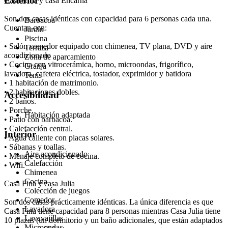
Exterior
Casa Ama y casa Encarna
Son dos casas idénticas con capacidad para 6 personas cada una.
Barbacoa
Cuentan con:
Jardín
Piscina
• Salón comedor equipado con chimenea, TV plana, DVD y aire
Terraza
acondicionado
Zona de aparcamiento
• Cocina con vitrocerámica, horno, microondas, frigorífico,
Granja
lavadora, cafetera eléctrica, tostador, exprimidor y batidora
Tenis
• 1 habitación de matrimonio.
• 2 habitaciones dobles.
Accesibilidad
• 2 baños.
• Porche.
Habitación adaptada
• Patio con barbacoa.
• Calefacción central.
Interior
• Agua caliente con placas solares.
• Sábanas y toallas.
Aire acondicionado
• Menaje completo de cocina.
Calefacción
• Wifi.
Chimenea
Cocina
Casa Fina y casa Julia
Colección de juegos
Comedor
Son dos casas prácticamente idénticas. La única diferencia es que
Lavadora
Casa Fina tiene capacidad para 8 personas mientras Casa Julia tiene
Lavavajillas
10 plazas (un dormitorio y un baño adicionales, que están adaptados
Microondas