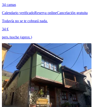
34 camas
Calendario verificado
Reserva online
Cancelación gratuita
Todavía no se te cobrará nada.
34 €
pers./noche (aprox.)