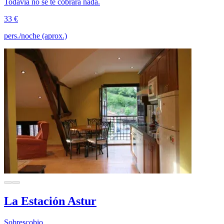
Todavía no se te cobrará nada.
33 €
pers./noche (aprox.)
La Estación Astur
Sobrescobio