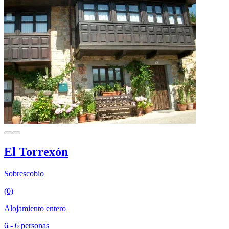
El Torrexón
Sobrescobio
(0)
Alojamiento entero
6 - 6 personas