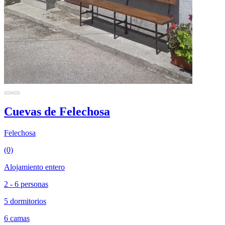
Cuevas de Felechosa
Felechosa
(0)
Alojamiento entero
2 - 6 personas
5 dormitorios
6 camas