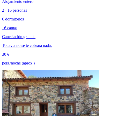
Alojamiento entero
2 - 16 personas
6 dormitorios
16 camas
Cancelación gratuita
Todavía no se te cobrará nada.
30 €
pers./noche (aprox.)