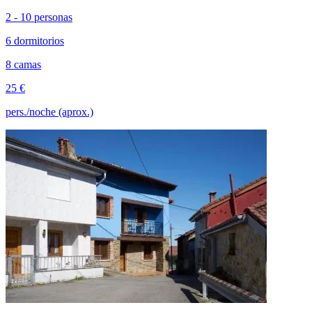
2 - 10 personas
6 dormitorios
8 camas
25 €
pers./noche (aprox.)