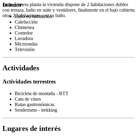
Interior
En la primera planta la vivienda dispone de 2 habitaciones dobles
con terraza, baño en suite y vestidores, finalmente en el bajo cubierta
otras 2 habitaciones con su baño.
Baño en habitación
Calefacción
Chimenea
Comedor
Lavadora
Microondas
Televisión
Actividades
Actividades terrestres
Bicicleta de montaña - BTT
Cata de vinos
Rutas gastronómicas
Senderismo - trekking
Lugares de interés