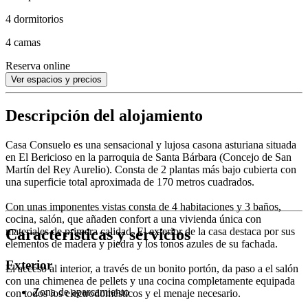
4 dormitorios
4 camas
Reserva online
Ver espacios y precios
Descripción del alojamiento
Casa Consuelo es una sensacional y lujosa casona asturiana situada
en El Bericioso en la parroquia de Santa Bárbara (Concejo de San
Martín del Rey Aurelio). Consta de 2 plantas más bajo cubierta con
una superficie total aproximada de 170 metros cuadrados.
Con unas imponentes vistas consta de 4 habitaciones y 3 baños,
cocina, salón, que añaden confort a una vivienda única con
Características y servicios
materiales de primera calidad. El exterior de la casa destaca por sus
elementos de madera y piedra y los tonos azules de su fachada.
Exterior
El acceso al interior, a través de un bonito portón, da paso a el salón
con una chimenea de pellets y una cocina completamente equipada
Zona de aparcamiento
con todos los electrodomésticos y el menaje necesario.