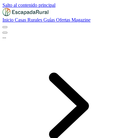
Salto al contenido principal
Inicio
Casas Rurales
Guías
Ofertas
Magazine
...