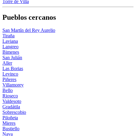
Torre de Villa
Pueblos cercanos
San Martín del Rey Aurelio
Tiraña
Laviana
Langreo
Bimenes
San Julián
Aller
Las Borias
Levinco
Piñeres
Villamorey
Bello
Rioseco
Valdesoto
Gradátila
Sobrescobio
Piloñeta
Mieres
Bustiello
Nava