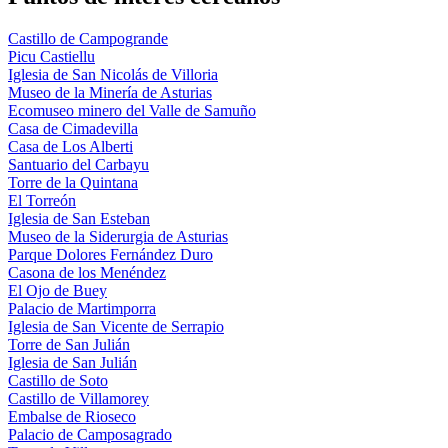
Castillo de Campogrande
Picu Castiellu
Iglesia de San Nicolás de Villoria
Museo de la Minería de Asturias
Ecomuseo minero del Valle de Samuño
Casa de Cimadevilla
Casa de Los Alberti
Santuario del Carbayu
Torre de la Quintana
El Torreón
Iglesia de San Esteban
Museo de la Siderurgia de Asturias
Parque Dolores Fernández Duro
Casona de los Menéndez
El Ojo de Buey
Palacio de Martimporra
Iglesia de San Vicente de Serrapio
Torre de San Julián
Iglesia de San Julián
Castillo de Soto
Castillo de Villamorey
Embalse de Rioseco
Palacio de Camposagrado