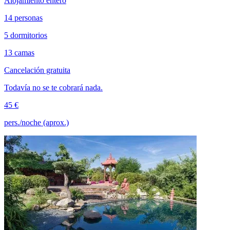
Alojamiento entero
14 personas
5 dormitorios
13 camas
Cancelación gratuita
Todavía no se te cobrará nada.
45 €
pers./noche (aprox.)