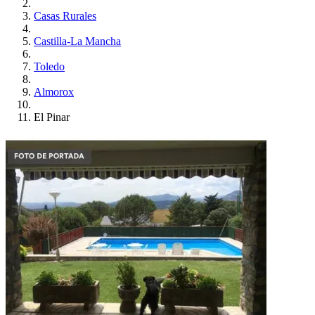
Casas Rurales
Castilla-La Mancha
Toledo
Almorox
El Pinar