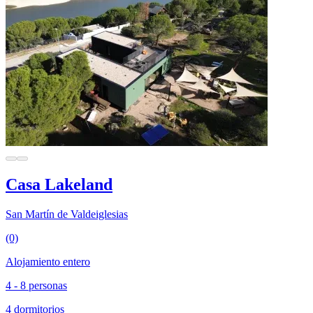
Casa Lakeland
San Martín de Valdeiglesias
(0)
Alojamiento entero
4 - 8 personas
4 dormitorios