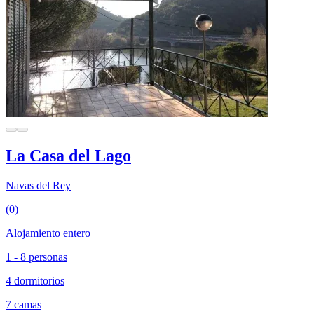
La Casa del Lago
Navas del Rey
(0)
Alojamiento entero
1 - 8 personas
4 dormitorios
7 camas