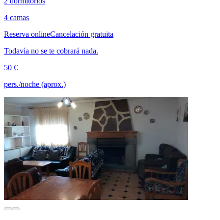
2 dormitorios
4 camas
Reserva online
Cancelación gratuita
Todavía no se te cobrará nada.
50 €
pers./noche (aprox.)