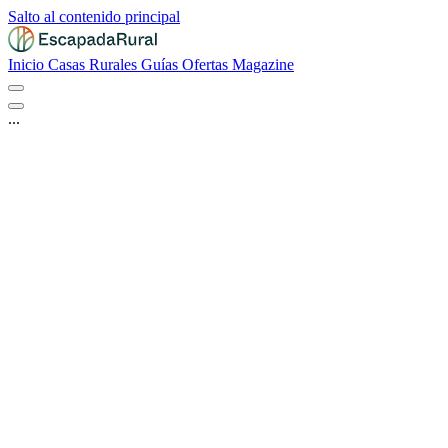
Salto al contenido principal
Inicio
Casas Rurales
Guías
Ofertas
Magazine
...