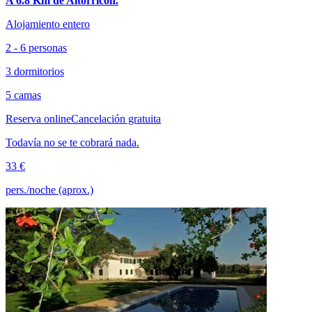
A 6.8 Km de Altorricón.
Alojamiento entero
2 - 6 personas
3 dormitorios
5 camas
Reserva online
Cancelación gratuita
Todavía no se te cobrará nada.
33 €
pers./noche (aprox.)