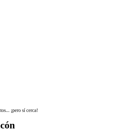
os... ¡pero sí cerca!
icón