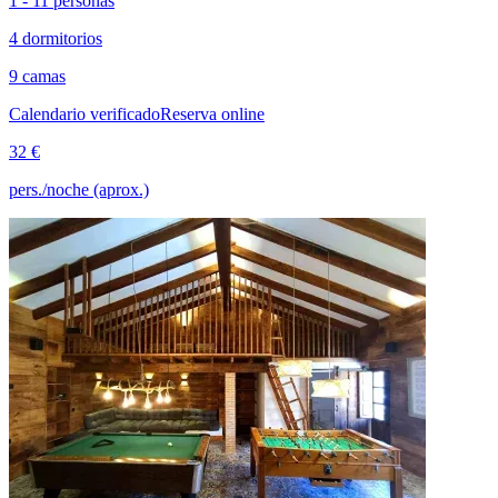
1 - 11 personas
4 dormitorios
9 camas
Calendario verificado
Reserva online
32 €
pers./noche (aprox.)