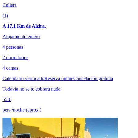
Cullera
(1)
A 17.1 Km de Alzira.
Alojamiento entero
4 personas
2 dormitorios
4 camas
Calendario verificado
Reserva online
Cancelación gratuita
Todavía no se te cobrará nada.
55 €
pers./noche (aprox.)