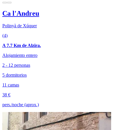
Ca l'Andreu
Polinyà de Xúquer
(4)
A 7.7 Km de Alzira.
Alojamiento entero
2 - 12 personas
5 dormitorios
11 camas
38 €
pers./noche (aprox.)