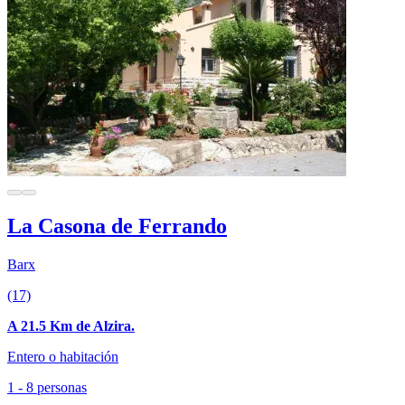
La Casona de Ferrando
Barx
(17)
A 21.5 Km de Alzira.
Entero o habitación
1 - 8 personas