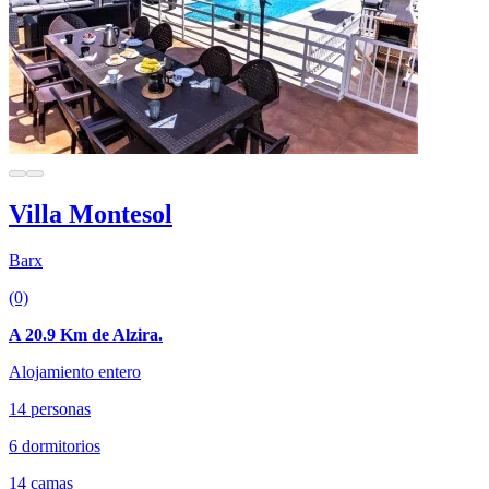
Villa Montesol
Barx
(0)
A 20.9 Km de Alzira.
Alojamiento entero
14 personas
6 dormitorios
14 camas