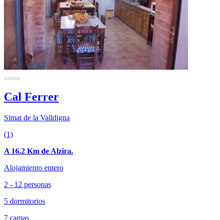
Cal Ferrer
Simat de la Valldigna
(1)
A 16.2 Km de Alzira.
Alojamiento entero
2 - 12 personas
5 dormitorios
7 camas