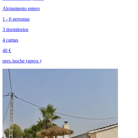
Alojamiento entero
1 - 6 personas
3 dormitorios
4 camas
40 €
pers./noche (aprox.)