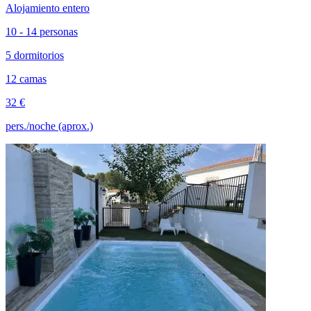
Alojamiento entero
10 - 14 personas
5 dormitorios
12 camas
32 €
pers./noche (aprox.)