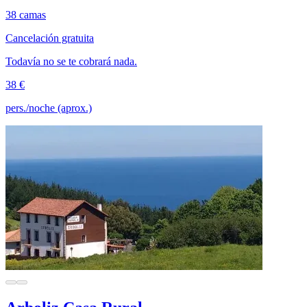
38 camas
Cancelación gratuita
Todavía no se te cobrará nada.
38 €
pers./noche (aprox.)