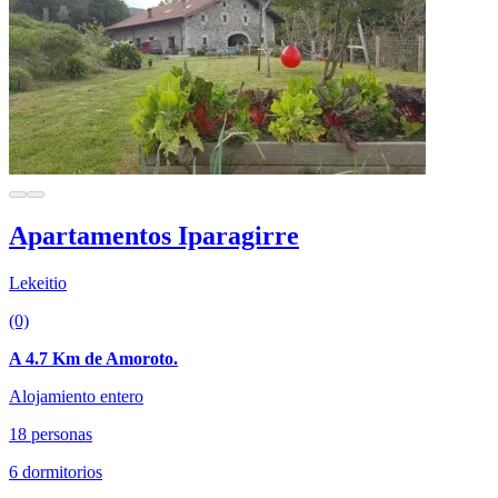
Apartamentos Iparagirre
Lekeitio
(0)
A 4.7 Km de Amoroto.
Alojamiento entero
18 personas
6 dormitorios