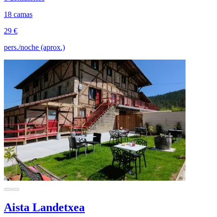
18 camas
29 €
pers./noche (aprox.)
Aista Landetxea