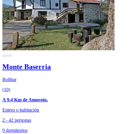
Monte Baserria
Bolibar
(10)
A 9.4 Km de Amoroto.
Entero o habitación
2 - 42 personas
9 dormitorios