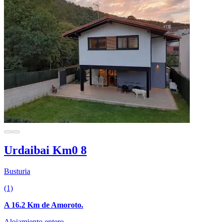
Urdaibai Km0 8
Busturia
(1)
A 16.2 Km de Amoroto.
Alojamiento entero