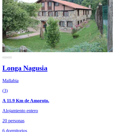
Longa Nagusia
Mallabia
(3)
A 11.9 Km de Amoroto.
Alojamiento entero
20 personas
6 dormitorios