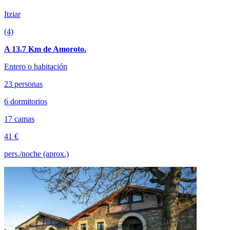
Itziar
(4)
A 13.7 Km de Amoroto.
Entero o habitación
23 personas
6 dormitorios
17 camas
41 €
pers./noche (aprox.)