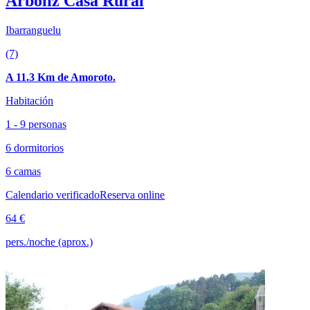
Arboliz Casa Rural
Ibarranguelu
(7)
A 11.3 Km de Amoroto.
Habitación
1 - 9 personas
6 dormitorios
6 camas
Calendario verificado
Reserva online
64 €
pers./noche (aprox.)