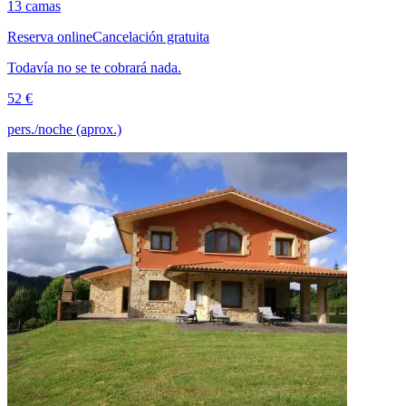
13 camas
Reserva online
Cancelación gratuita
Todavía no se te cobrará nada.
52 €
pers./noche (aprox.)