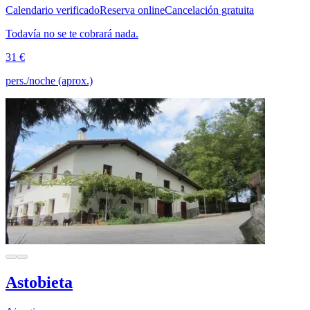
Calendario verificado
Reserva online
Cancelación gratuita
Todavía no se te cobrará nada.
31 €
pers./noche (aprox.)
Astobieta