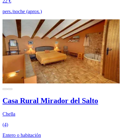
22 €
pers./noche (aprox.)
Casa Rural Mirador del Salto
Chella
(4)
Entero o habitación