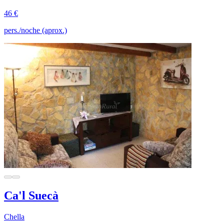
46 €
pers./noche (aprox.)
Ca'l Suecà
Chella