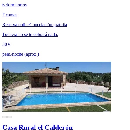
6 dormitorios
7 camas
Reserva online
Cancelación gratuita
Todavía no se te cobrará nada.
30 €
pers./noche (aprox.)
Casa Rural el Calderón