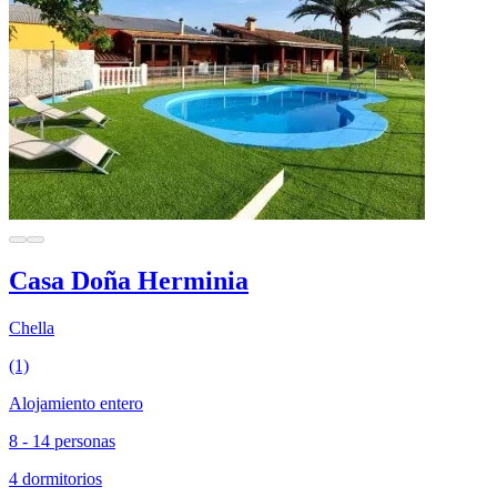
Casa Doña Herminia
Chella
(1)
Alojamiento entero
8 - 14 personas
4 dormitorios