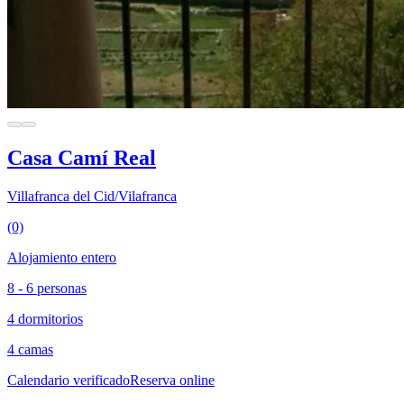
Casa Camí Real
Villafranca del Cid/Vilafranca
(0)
Alojamiento entero
8 - 6 personas
4 dormitorios
4 camas
Calendario verificado
Reserva online