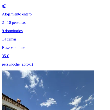
(0)
Alojamiento entero
2 - 18 personas
9 dormitorios
14 camas
Reserva online
35 €
pers./noche (aprox.)