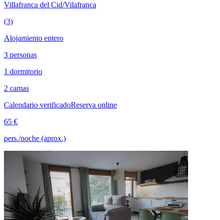
Villafranca del Cid/Vilafranca
(3)
Alojamiento entero
3 personas
1 dormitorio
2 camas
Calendario verificado
Reserva online
65 €
pers./noche (aprox.)