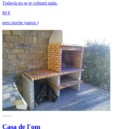
Todavía no se te cobrará nada.
80 €
pers./noche (aprox.)
Casa de l'om