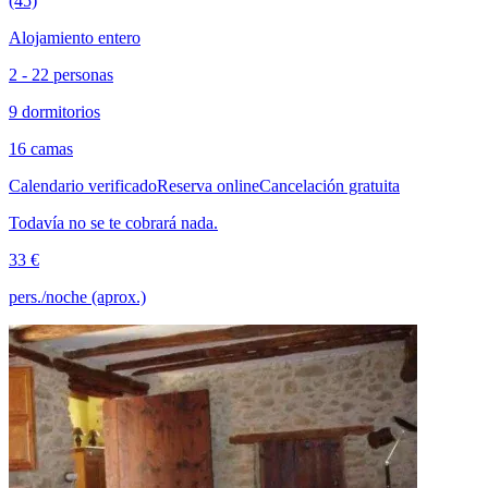
(45)
Alojamiento entero
2 - 22 personas
9 dormitorios
16 camas
Calendario verificado
Reserva online
Cancelación gratuita
Todavía no se te cobrará nada.
33 €
pers./noche (aprox.)