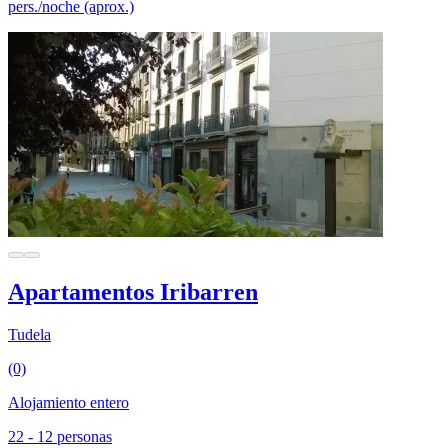
pers./noche (aprox.)
Apartamentos Iribarren
Tudela
(0)
Alojamiento entero
22 - 12 personas