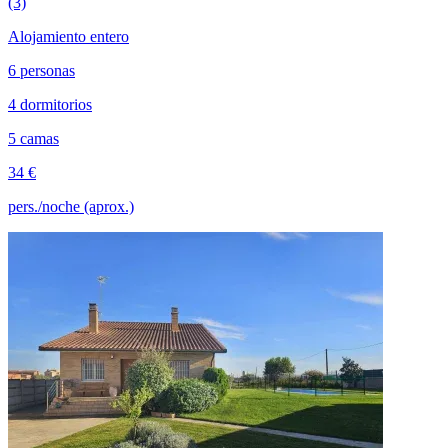
(3)
Alojamiento entero
6 personas
4 dormitorios
5 camas
34 €
pers./noche (aprox.)