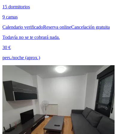
15 dormitorios
9 camas
Calendario verificado
Reserva online
Cancelación gratuita
Todavía no se te cobrará nada.
30 €
pers./noche (aprox.)