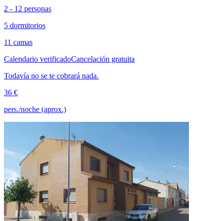
2 - 12 personas
5 dormitorios
11 camas
Calendario verificado
Cancelación gratuita
Todavía no se te cobrará nada.
36 €
pers./noche (aprox.)