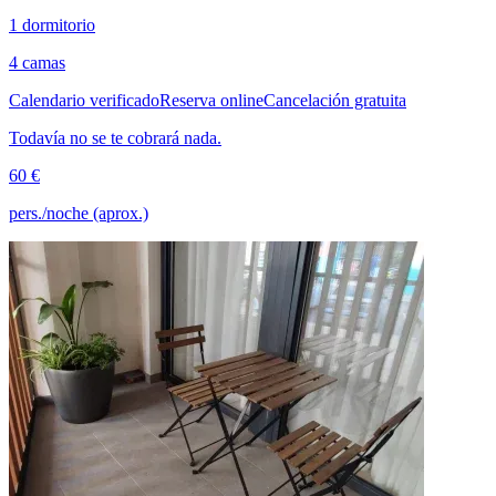
1 dormitorio
4 camas
Calendario verificado
Reserva online
Cancelación gratuita
Todavía no se te cobrará nada.
60 €
pers./noche (aprox.)