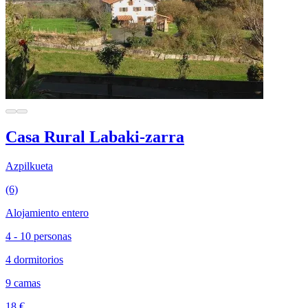
Casa Rural Labaki-zarra
Azpilkueta
(6)
Alojamiento entero
4 - 10 personas
4 dormitorios
9 camas
18 €