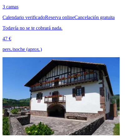
3 camas
Calendario verificado
Reserva online
Cancelación gratuita
Todavía no se te cobrará nada.
47 €
pers./noche (aprox.)