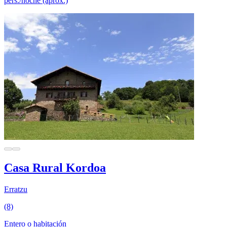
pers./noche (aprox.)
Casa Rural Kordoa
Erratzu
(8)
Entero o habitación