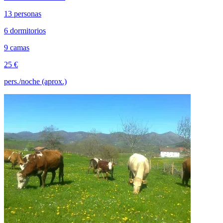
13 personas
6 dormitorios
9 camas
25 €
pers./noche (aprox.)