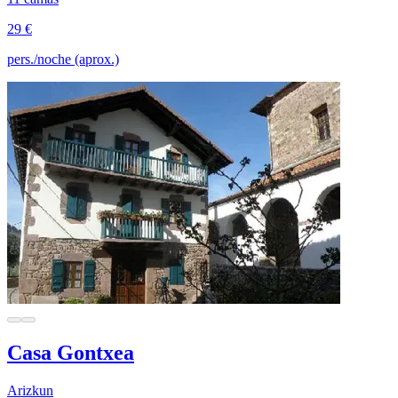
29 €
pers./noche (aprox.)
Casa Gontxea
Arizkun