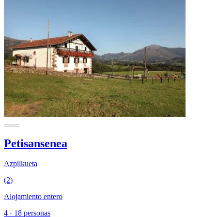
Petisansenea
Azpilkueta
(2)
Alojamiento entero
4 - 18 personas