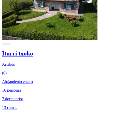
Iturri txoko
Arizkun
(0)
Alojamiento entero
16 personas
7 dormitorios
13 camas