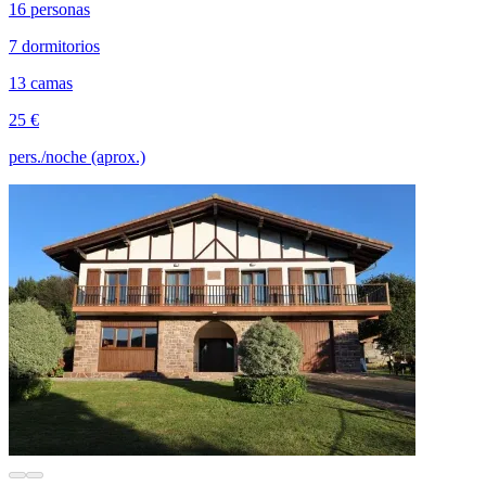
16 personas
7 dormitorios
13 camas
25 €
pers./noche (aprox.)