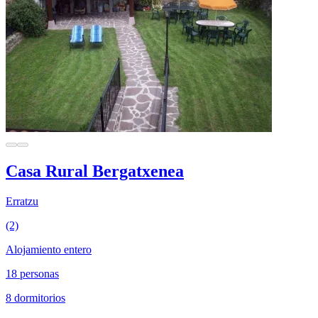
Casa Rural Bergatxenea
Erratzu
(2)
Alojamiento entero
18 personas
8 dormitorios