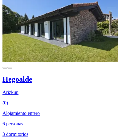
Hegoalde
Arizkun
(0)
Alojamiento entero
6 personas
3 dormitorios