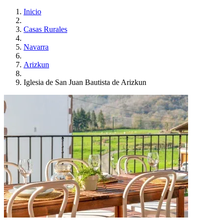
Inicio
Casas Rurales
Navarra
Arizkun
Iglesia de San Juan Bautista de Arizkun