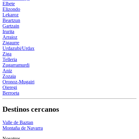
Elbete
Elizondo
Lekaroz
Beartzun
Gartzain
Irurita
Arraioz
Zigaurre
Urdazubi/Urdax
Ziga
Telleria
Zugarramurdi
Aniz
Zozaia
Oronoz-Mugairi
Oieregi
Berroeta
Destinos cercanos
Valle de Baztan
Montaña de Navarra
Nosotros