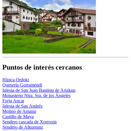
Puntos de interés cercanos
Hípica Ordoki
Quesería Gorramendi
Iglesia de San Juan Bautista de Arizkun
Monasterio Ntra. Sra. de los Ángeles
Forja Ancar
Iglesia de San Andrés
Molino de Amaiur
Castillo de Maya
Sendero cascada de Xorroxin
Sendero de Alkurrunz