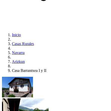
Inicio
Casas Rurales
Navarra
Arizkun
Casa Barrantxea I y II