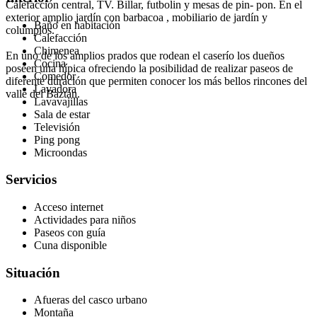
Calefacción central, TV. Billar, futbolin y mesas de pin- pon. En el
exterior amplio jardín con barbacoa , mobiliario de jardín y
Baño en habitación
columpios.
Calefacción
Chimenea
En uno de los amplios prados que rodean el caserío los dueños
Cocina
poseen una hípica ofreciendo la posibilidad de realizar paseos de
Comedor
diferente duración que permiten conocer los más bellos rincones del
Lavadora
valle del Baztán.
Lavavajillas
Sala de estar
Televisión
Ping pong
Microondas
Servicios
Acceso internet
Actividades para niños
Paseos con guía
Cuna disponible
Situación
Afueras del casco urbano
Montaña