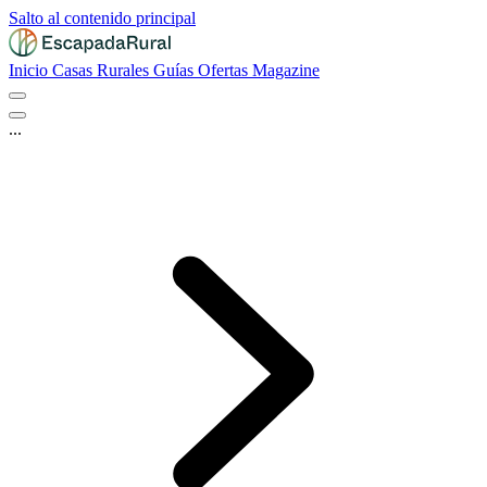
Salto al contenido principal
Inicio
Casas Rurales
Guías
Ofertas
Magazine
...