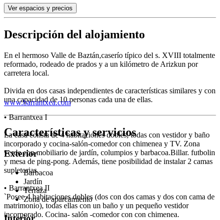
Ver espacios y precios
Descripción del alojamiento
En el hermoso Valle de Baztán,caserío típico del s. XVIII totalmente
reformado, rodeado de prados y a un kilómetro de Arizkun por
carretera local.
Divida en dos casas independientes de características similares y con
una capacidad de 10 personas cada una de ellas.
www.barrantxea.com
• Barrantxea I
Características y servicios
La casa consta de 4 habitaciones dobles, todas con vestidor y baño
incorporado y cocina-salón-comedor con chimenea y TV. Zona
verde con mobiliario de jardín, columpios y barbacoa.Billar. futbolin
Exterior
y mesa de ping-pong. Además, tiene posibilidad de instalar 2 camas
supletorias.
Barbacoa
Jardín
• Barrantxea II
Terraza
`Posee 4 habitaciones dobles (dos con dos camas y dos con cama de
Zona de aparcamiento
matrimonio), todas ellas con un baño y un pequeño vestidor
incorporado. Cocina- salón -comedor con con chimenea.
Interior