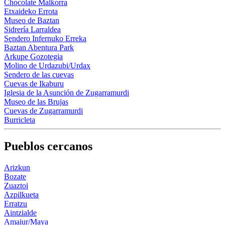
Chocolate Malkorra
Etxaideko Errota
Museo de Baztan
Sidrería Larraldea
Sendero Infernuko Erreka
Baztan Abentura Park
Arkupe Gozotegia
Molino de Urdazubi/Urdax
Sendero de las cuevas
Cuevas de Ikaburu
Iglesia de la Asunción de Zugarramurdi
Museo de las Brujas
Cuevas de Zugarramurdi
Burricleta
Pueblos cercanos
Arizkun
Bozate
Zuaztoi
Azpilkueta
Erratzu
Aintzialde
Amaiur/Maya