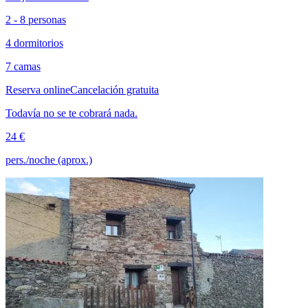
2 - 8 personas
4 dormitorios
7 camas
Reserva online
Cancelación gratuita
Todavía no se te cobrará nada.
24 €
pers./noche (aprox.)