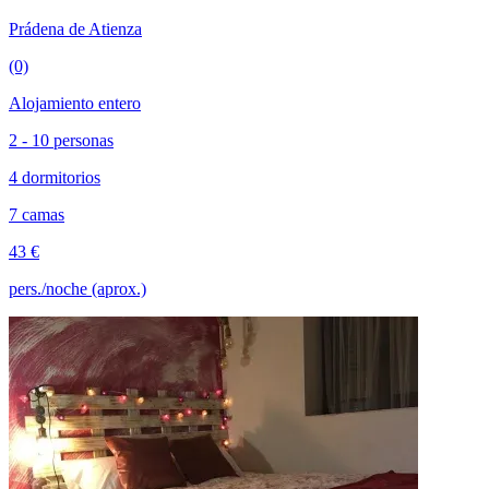
Prádena de Atienza
(0)
Alojamiento entero
2 - 10 personas
4 dormitorios
7 camas
43 €
pers./noche (aprox.)