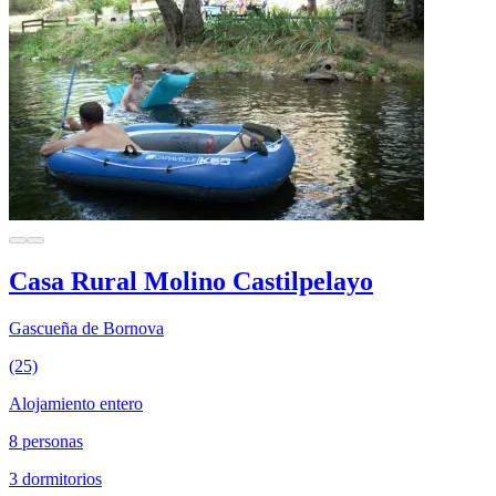
Casa Rural Molino Castilpelayo
Gascueña de Bornova
(25)
Alojamiento entero
8 personas
3 dormitorios