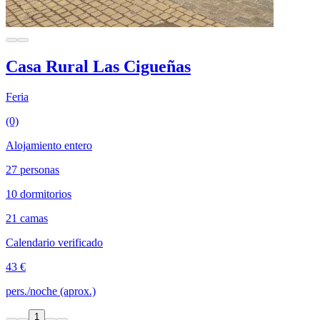
Casa Rural Las Cigueñas
Feria
(0)
Alojamiento entero
27 personas
10 dormitorios
21 camas
Calendario verificado
43 €
pers./noche (aprox.)
1