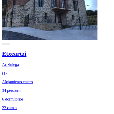
Etxeartzi
Artziniega
(1)
Alojamiento entero
34 personas
6 dormitorios
22 camas