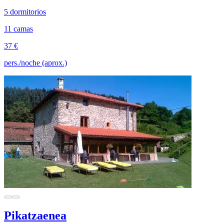
5 dormitorios
11 camas
37 €
pers./noche (aprox.)
Pikatzaenea