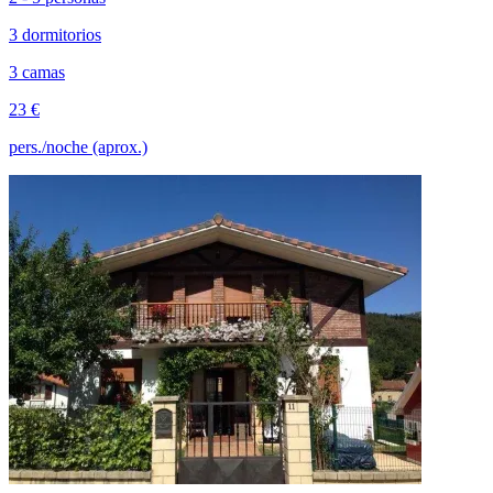
3 dormitorios
3 camas
23 €
pers./noche (aprox.)