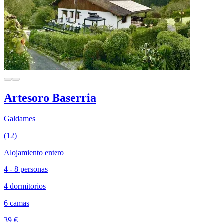
Artesoro Baserria
Galdames
(12)
Alojamiento entero
4 - 8 personas
4 dormitorios
6 camas
39 €