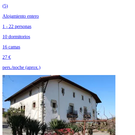
(5)
Alojamiento entero
1 - 22 personas
10 dormitorios
16 camas
27 €
pers./noche (aprox.)