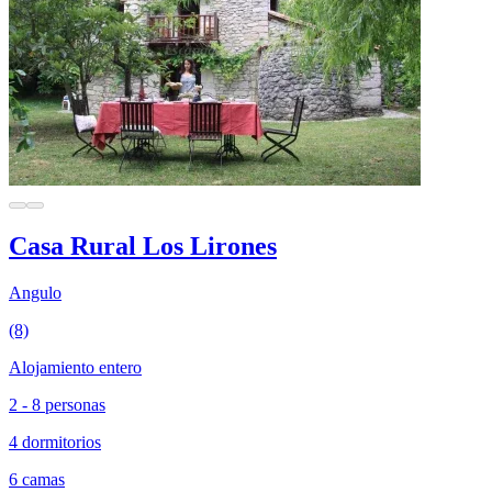
Casa Rural Los Lirones
Angulo
(8)
Alojamiento entero
2 - 8 personas
4 dormitorios
6 camas