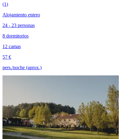
(1)
Alojamiento entero
24 - 23 personas
8 dormitorios
12 camas
57 €
pers./noche (aprox.)