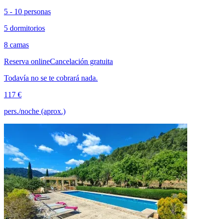
5 - 10 personas
5 dormitorios
8 camas
Reserva online
Cancelación gratuita
Todavía no se te cobrará nada.
117 €
pers./noche (aprox.)