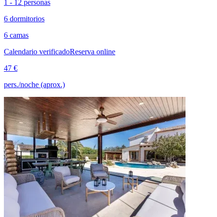
1 - 12 personas
6 dormitorios
6 camas
Calendario verificado
Reserva online
47 €
pers./noche (aprox.)