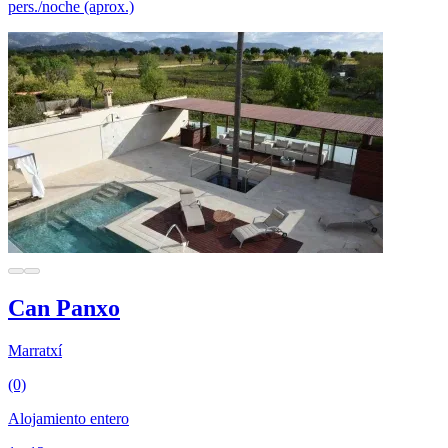
pers./noche (aprox.)
Can Panxo
Marratxí
(0)
Alojamiento entero