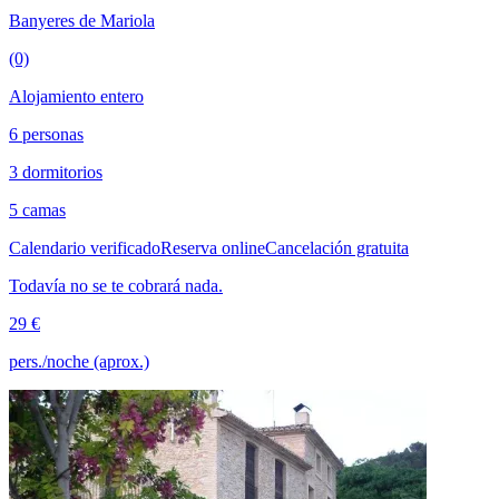
Banyeres de Mariola
(0)
Alojamiento entero
6 personas
3 dormitorios
5 camas
Calendario verificado
Reserva online
Cancelación gratuita
Todavía no se te cobrará nada.
29 €
pers./noche (aprox.)