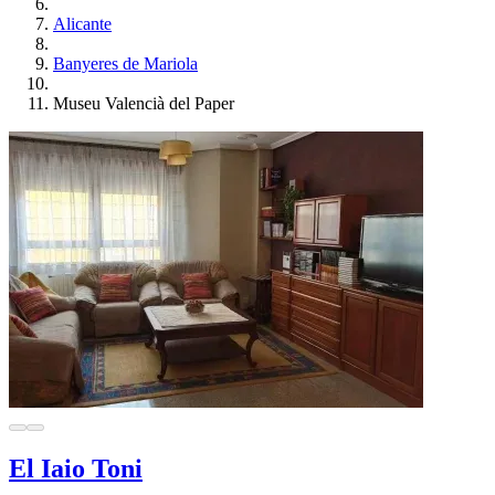
Alicante
Banyeres de Mariola
Museu Valencià del Paper
El Iaio Toni