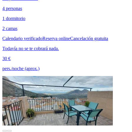
4 personas
1 dormitorio
2 camas
Calendario verificado
Reserva online
Cancelación gratuita
Todavía no se te cobrará nada.
30 €
pers./noche (aprox.)