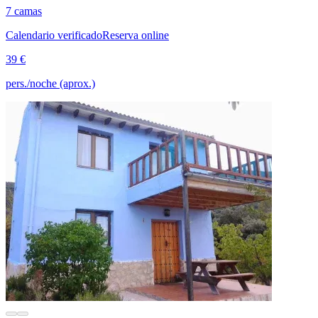
7 camas
Calendario verificado
Reserva online
39 €
pers./noche (aprox.)