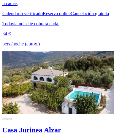
5 camas
Calendario verificado
Reserva online
Cancelación gratuita
Todavía no se te cobrará nada.
34 €
pers./noche (aprox.)
Casa Jurinea Alzar