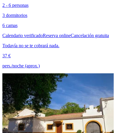
2 - 6 personas
3 dormitorios
6 camas
Calendario verificado
Reserva online
Cancelación gratuita
Todavía no se te cobrará nada.
37 €
pers./noche (aprox.)