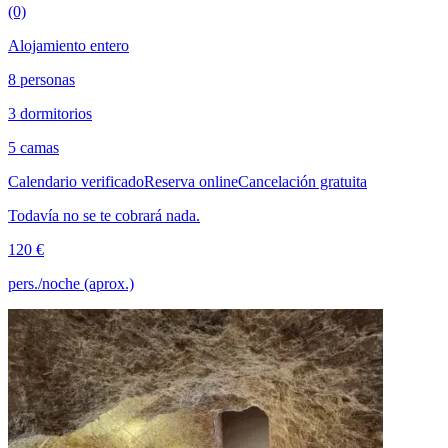
(0)
Alojamiento entero
8 personas
3 dormitorios
5 camas
Calendario verificado
Reserva online
Cancelación gratuita
Todavía no se te cobrará nada.
120 €
pers./noche (aprox.)