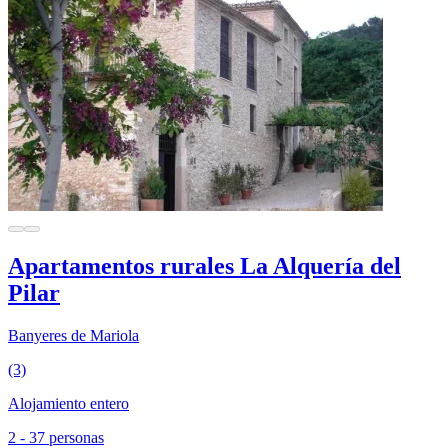
Apartamentos rurales La Alquería del
Pilar
Banyeres de Mariola
(3)
Alojamiento entero
2 - 37 personas