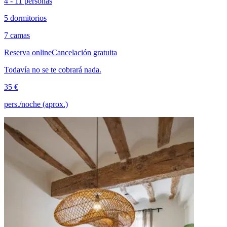
4 - 11 personas
5 dormitorios
7 camas
Reserva online
Cancelación gratuita
Todavía no se te cobrará nada.
35 €
pers./noche (aprox.)