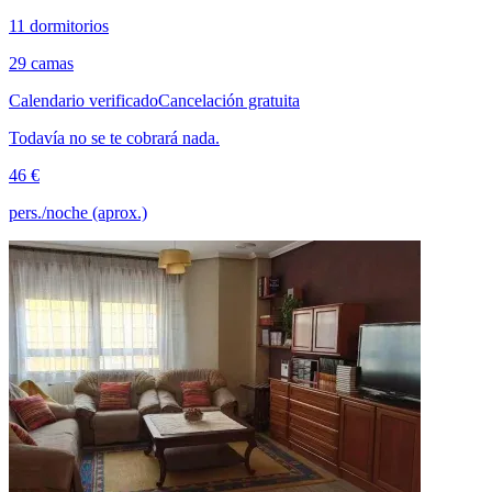
11 dormitorios
29 camas
Calendario verificado
Cancelación gratuita
Todavía no se te cobrará nada.
46 €
pers./noche (aprox.)