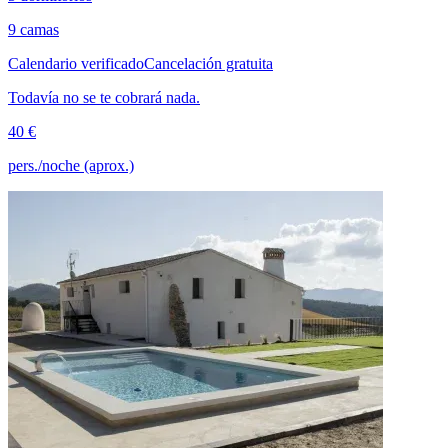
9 camas
Calendario verificado
Cancelación gratuita
Todavía no se te cobrará nada.
40 €
pers./noche (aprox.)