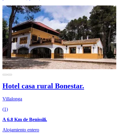
Hotel casa rural Bonestar.
Villalonga
(1)
A 6.8 Km de Benissili.
Alojamiento entero