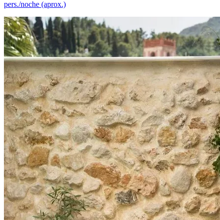
pers./noche (aprox.)