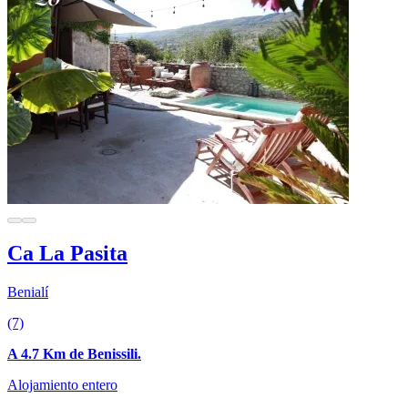
Ca La Pasita
Benialí
(7)
A 4.7 Km de Benissili.
Alojamiento entero