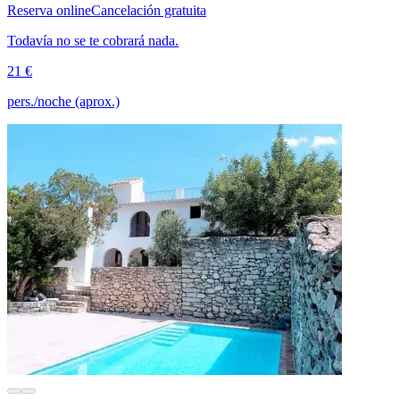
Reserva online
Cancelación gratuita
Todavía no se te cobrará nada.
21 €
pers./noche (aprox.)