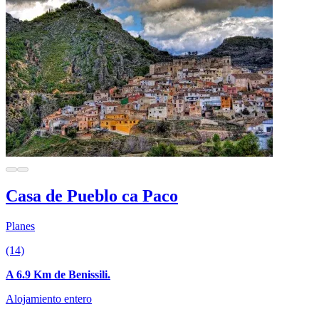
Casa de Pueblo ca Paco
Planes
(14)
A 6.9 Km de Benissili.
Alojamiento entero