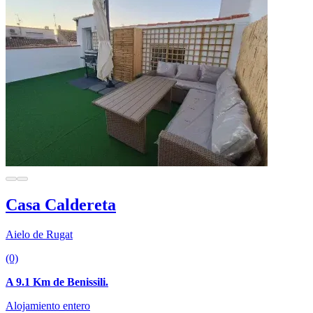
Casa Caldereta
Aielo de Rugat
(0)
A 9.1 Km de Benissili.
Alojamiento entero