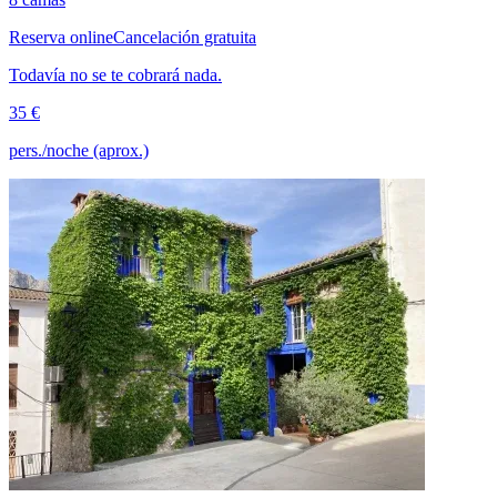
Reserva online
Cancelación gratuita
Todavía no se te cobrará nada.
35 €
pers./noche (aprox.)