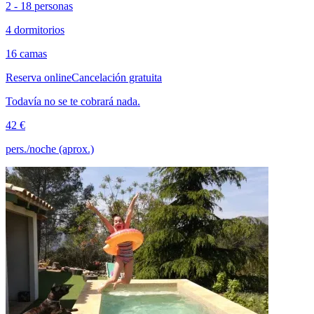
2 - 18 personas
4 dormitorios
16 camas
Reserva online
Cancelación gratuita
Todavía no se te cobrará nada.
42 €
pers./noche (aprox.)