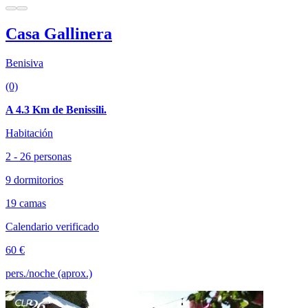
Casa Gallinera
Benisiva
(0)
A 4.3 Km de Benissili.
Habitación
2 - 26 personas
9 dormitorios
19 camas
Calendario verificado
60 €
pers./noche (aprox.)