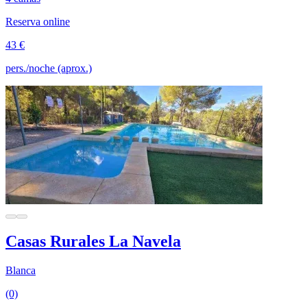
Reserva online
43 €
pers./noche (aprox.)
Casas Rurales La Navela
Blanca
(0)