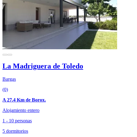
La Madriguera de Toledo
Bargas
(0)
A 27.4 Km de Borox.
Alojamiento entero
1 - 10 personas
5 dormitorios