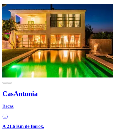
CasAntonia
Recas
(1)
A 21.6 Km de Borox.