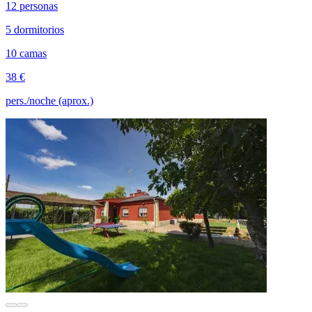
12 personas
5 dormitorios
10 camas
38 €
pers./noche (aprox.)