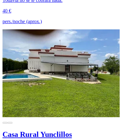
Todavía no se te cobrará nada.
40 €
pers./noche (aprox.)
Casa Rural Yunclillos