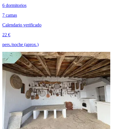
6 dormitorios
7 camas
Calendario verificado
22 €
pers./noche (aprox.)