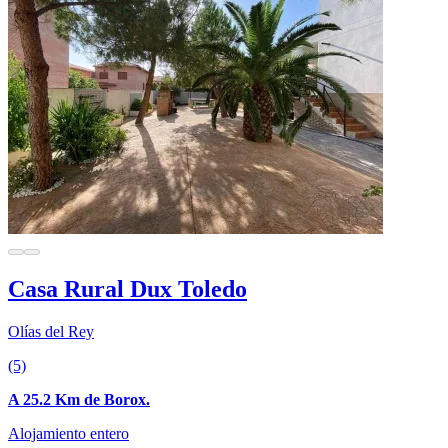
Casa Rural Dux Toledo
Olías del Rey
(5)
A 25.2 Km de Borox.
Alojamiento entero