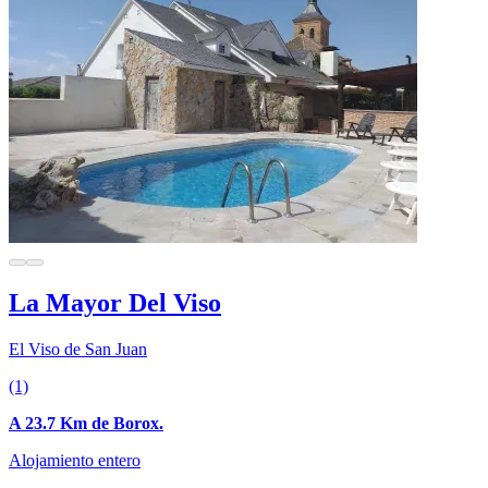
La Mayor Del Viso
El Viso de San Juan
(1)
A 23.7 Km de Borox.
Alojamiento entero