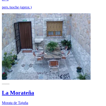
pers./noche (aprox.)
La Morateña
Morata de Tajuña