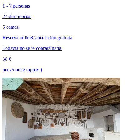
1 - 7 personas
24 dormitorios
5 camas
Reserva online
Cancelación gratuita
Todavía no se te cobrará nada.
38 €
pers./noche (aprox.)