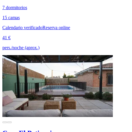
7 dormitorios
15 camas
Calendario verificado
Reserva online
41 €
pers./noche (aprox.)