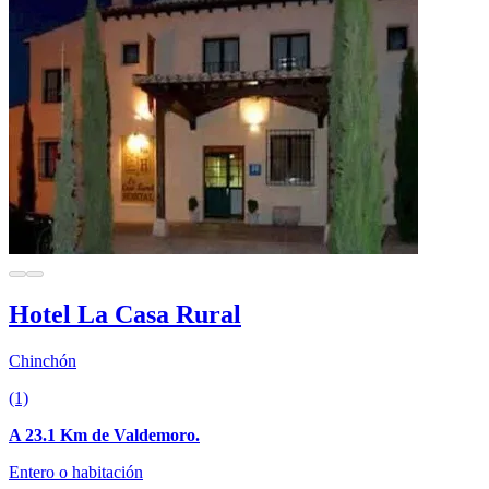
Hotel La Casa Rural
Chinchón
(1)
A 23.1 Km de Valdemoro.
Entero o habitación