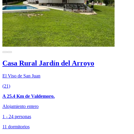
Casa Rural Jardín del Arroyo
El Viso de San Juan
(21)
A 25.4 Km de Valdemoro.
Alojamiento entero
1 - 24 personas
11 dormitorios