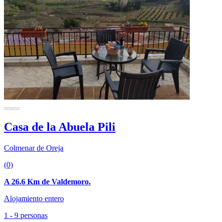
Casa de la Abuela Pili
Colmenar de Oreja
(0)
A 26.6 Km de Valdemoro.
Alojamiento entero
1 - 9 personas