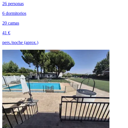
26 personas
6 dormitorios
20 camas
41 €
pers./noche (aprox.)