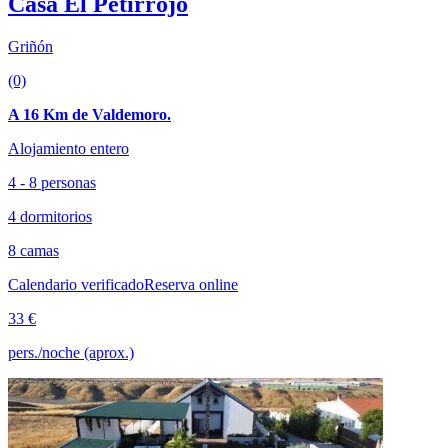
Casa El Petirrojo
Griñón
(0)
A 16 Km de Valdemoro.
Alojamiento entero
4 - 8 personas
4 dormitorios
8 camas
Calendario verificado
Reserva online
33 €
pers./noche (aprox.)