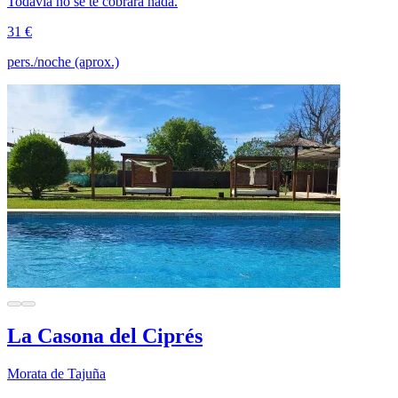
Todavía no se te cobrará nada.
31 €
pers./noche (aprox.)
La Casona del Ciprés
Morata de Tajuña