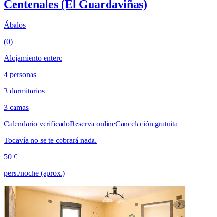
Centenales (El Guardaviñas)
Ábalos
(0)
Alojamiento entero
4 personas
3 dormitorios
3 camas
Calendario verificado
Reserva online
Cancelación gratuita
Todavía no se te cobrará nada.
50 €
pers./noche (aprox.)