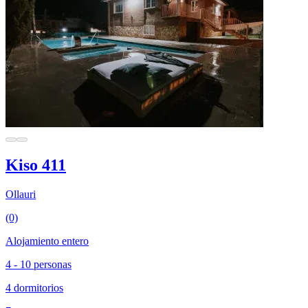
Kiso 411
Ollauri
(0)
Alojamiento entero
4 - 10 personas
4 dormitorios