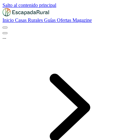
Salto al contenido principal
Inicio
Casas Rurales
Guías
Ofertas
Magazine
...