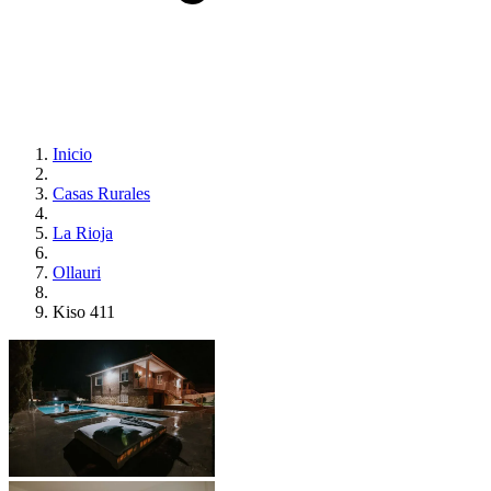
Inicio
Casas Rurales
La Rioja
Ollauri
Kiso 411