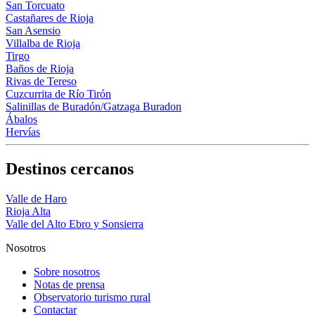
San Torcuato
Castañares de Rioja
San Asensio
Villalba de Rioja
Tirgo
Baños de Rioja
Rivas de Tereso
Cuzcurrita de Río Tirón
Salinillas de Buradón/Gatzaga Buradon
Ábalos
Hervías
Destinos cercanos
Valle de Haro
Rioja Alta
Valle del Alto Ebro y Sonsierra
Nosotros
Sobre nosotros
Notas de prensa
Observatorio turismo rural
Contactar