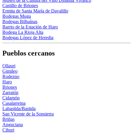
Museo de la Cultura del Vino Dinastía Vivanco
Castillo de Briones
Ermita de Santa María de Davalillo
Bodegas Muga
Bodegas Bilbaínas
Barrio de la Estación de Haro
Bodega La Rioja Alta
Bodegas López de Heredia
Pueblos cercanos
Ollauri
Gimileo
Rodezno
Haro
Briones
Zarratón
Cidamón
Casalarreina
Labastida/Bastida
San Vicente de la Sonsierra
Briñas
Anguciana
Cihuri