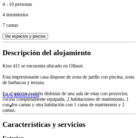
4 - 10 personas
4 dormitorios
7 camas
Ver espacios y precios
Descripción del alojamiento
Kiso 411 se encuentra ubicado en Ollauri.
Esta impresionante casa dispone de zona de jardín con piscina, zona
de barbacoa y terraza.
En el interior podréis disfrutar de una sala de estar con proyector,
www.kiso411.com
cocina completamente equipada, 2 habitaciones de matrimonio, 1
con dos camas y otra habitación con 1 cama de matrimonio y 2
camas.
Características y servicios