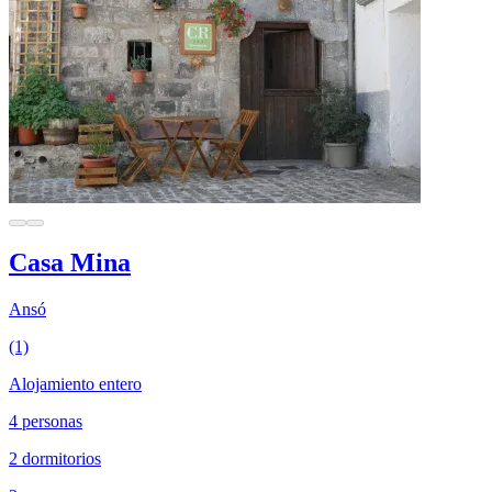
Casa Mina
Ansó
(1)
Alojamiento entero
4 personas
2 dormitorios