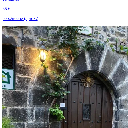
35 €
pers./noche (aprox.)