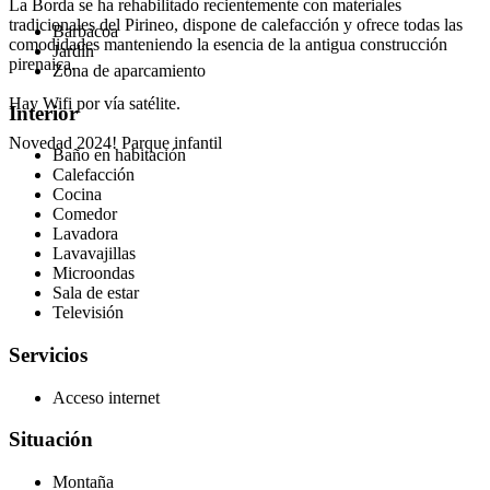
La Borda se ha rehabilitado recientemente con materiales
tradicionales del Pirineo, dispone de calefacción y ofrece todas las
Barbacoa
comodidades manteniendo la esencia de la antigua construcción
Jardín
pirenaica.
Zona de aparcamiento
Hay Wifi por vía satélite.
Interior
Novedad 2024! Parque infantil
Baño en habitación
Calefacción
Cocina
Comedor
Lavadora
Lavavajillas
Microondas
Sala de estar
Televisión
Servicios
Acceso internet
Situación
Montaña