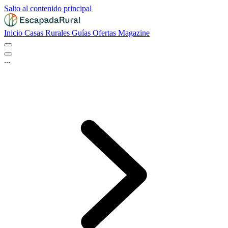
Salto al contenido principal
Inicio
Casas Rurales
Guías
Ofertas
Magazine
...