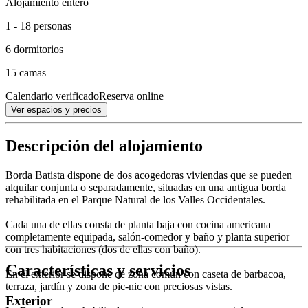
Alojamiento entero
1 - 18 personas
6 dormitorios
15 camas
Calendario verificado
Reserva online
Ver espacios y precios
Descripción del alojamiento
Borda Batista dispone de dos acogedoras viviendas que se pueden
alquilar conjunta o separadamente, situadas en una antigua borda
rehabilitada en el Parque Natural de los Valles Occidentales.
Cada una de ellas consta de planta baja con cocina americana
completamente equipada, salón-comedor y baño y planta superior
con tres habitaciones (dos de ellas con baño).
Características y servicios
En el exterior se dispone de zona común con caseta de barbacoa,
terraza, jardín y zona de pic-nic con preciosas vistas.
Exterior