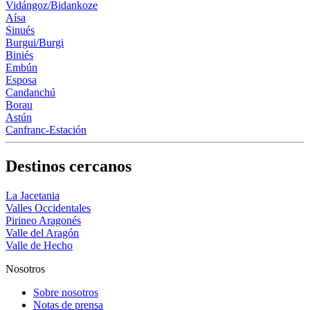
Vidángoz/Bidankoze
Aísa
Sinués
Burgui/Burgi
Biniés
Embún
Esposa
Candanchú
Borau
Astún
Canfranc-Estación
Destinos cercanos
La Jacetania
Valles Occidentales
Pirineo Aragonés
Valle del Aragón
Valle de Hecho
Nosotros
Sobre nosotros
Notas de prensa