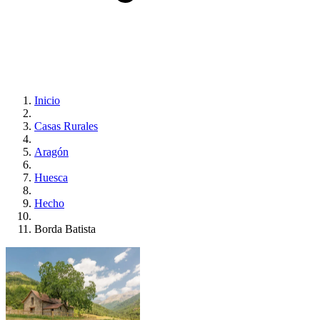
Inicio
Casas Rurales
Aragón
Huesca
Hecho
Borda Batista