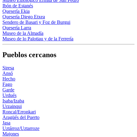
Museo Etnológico Ermita de San Pedro
Ibón de Estanés
Quesería Ekia
Quesería Diego Etxea
Sendero de Basari y Foz de Burgui
Quesería Larra
Museo de la Almadía
Museo de lo Palotiau y de la Ferrería
Pueblos cercanos
Siresa
Ansó
Hecho
Fago
Garde
Urdués
Isaba/Izaba
Urzainqui
Roncal/Erronkari
Aragüés del Puerto
Jasa
Uztárroz/Uztarroze
Majones