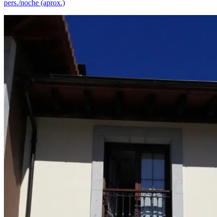
pers./noche (aprox.)