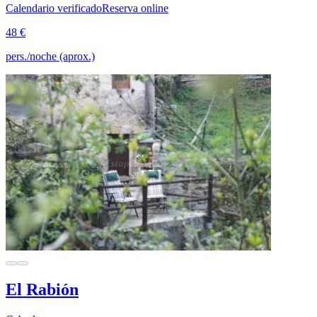
Calendario verificado
Reserva online
48 €
pers./noche (aprox.)
El Rabión