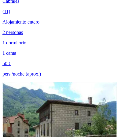
Cabrales
(11)
Alojamiento entero
2 personas
1 dormitorio
1 cama
50 €
pers./noche (aprox.)