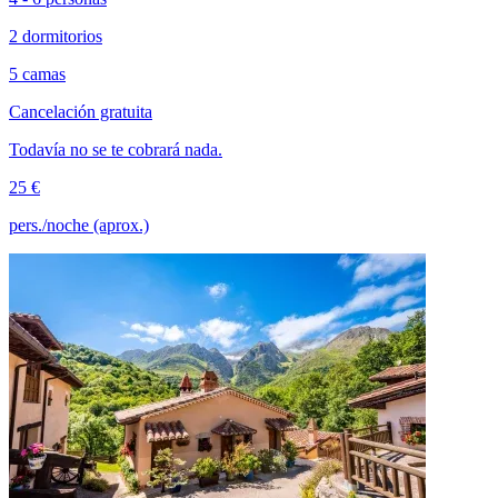
2 dormitorios
5 camas
Cancelación gratuita
Todavía no se te cobrará nada.
25 €
pers./noche (aprox.)