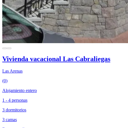
Vivienda vacacional Las Cabraliegas
Las Arenas
(0)
Alojamiento entero
1 - 4 personas
3 dormitorios
3 camas