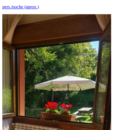
pers./noche (aprox.)