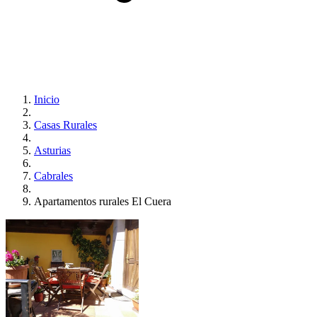
Inicio
Casas Rurales
Asturias
Cabrales
Apartamentos rurales El Cuera