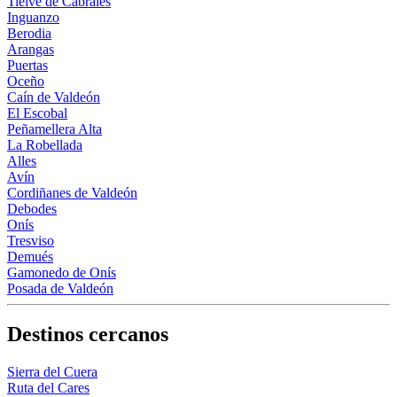
Tielve de Cabrales
Inguanzo
Berodia
Arangas
Puertas
Oceño
Caín de Valdeón
El Escobal
Peñamellera Alta
La Robellada
Alles
Avín
Cordiñanes de Valdeón
Debodes
Onís
Tresviso
Demués
Gamonedo de Onís
Posada de Valdeón
Destinos cercanos
Sierra del Cuera
Ruta del Cares