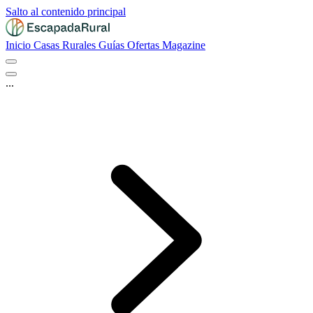
Salto al contenido principal
Inicio
Casas Rurales
Guías
Ofertas
Magazine
...