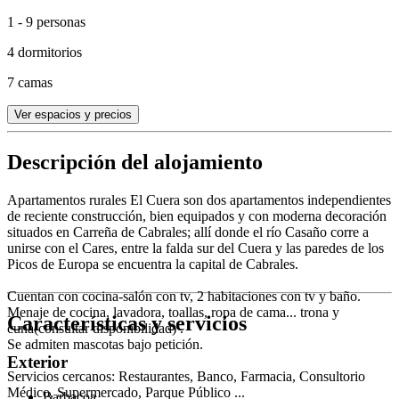
1 - 9 personas
4 dormitorios
7 camas
Ver espacios y precios
Descripción del alojamiento
Apartamentos rurales El Cuera son dos apartamentos independientes
de reciente construcción, bien equipados y con moderna decoración
situados en Carreña de Cabrales; allí donde el río Casaño corre a
unirse con el Cares, entre la falda sur del Cuera y las paredes de los
Picos de Europa se encuentra la capital de Cabrales.
Cuentan con cocina-salón con tv, 2 habitaciones con tv y baño.
Menaje de cocina, lavadora, toallas, ropa de cama... trona y
Características y servicios
cuna(consultar disponibilidad) .
Se admiten mascotas bajo petición.
Exterior
Servicios cercanos: Restaurantes, Banco, Farmacia, Consultorio
Médico, Supermercado, Parque Público ...
Barbacoa